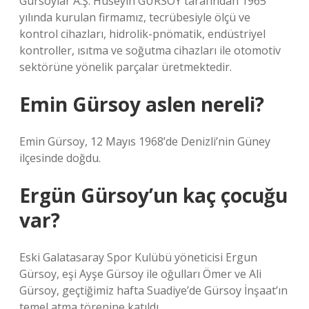
Gürsoylar A.Ş. Hüseyin GÜRSOY tarafından 1965
yılında kurulan firmamız, tecrübesiyle ölçü ve
kontrol cihazları, hidrolik-pnömatik, endüstriyel
kontroller, ısıtma ve soğutma cihazları ile otomotiv
sektörüne yönelik parçalar üretmektedir.
Emin Gürsoy aslen nereli?
Emin Gürsoy, 12 Mayıs 1968’de Denizli’nin Güney
ilçesinde doğdu.
Ergün Gürsoy’un kaç çocuğu
var?
Eski Galatasaray Spor Kulübü yöneticisi Ergun
Gürsoy, eşi Ayşe Gürsoy ile oğulları Ömer ve Ali
Gürsoy, geçtiğimiz hafta Suadiye’de Gürsoy İnşaat’ın
temel atma törenine katıldı.