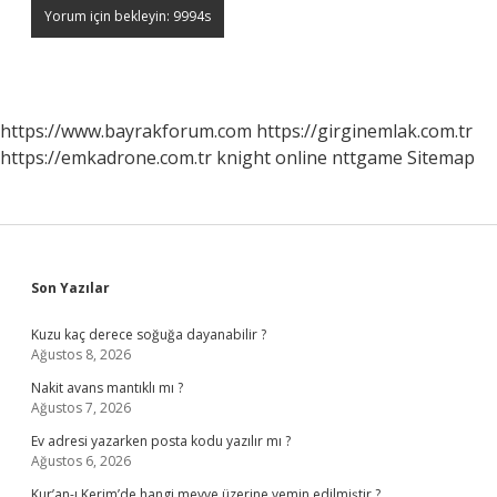
https://www.bayrakforum.com
https://girginemlak.com.tr
https://emkadrone.com.tr
knight online
nttgame
Sitemap
Sidebar
Son Yazılar
Kuzu kaç derece soğuğa dayanabilir ?
Ağustos 8, 2026
Nakit avans mantıklı mı ?
Ağustos 7, 2026
Ev adresi yazarken posta kodu yazılır mı ?
Ağustos 6, 2026
Kur’an-ı Kerim’de hangi meyve üzerine yemin edilmiştir ?