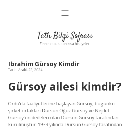
menüyü
Anasayfa
aç
Gizlilik Politikası
Tatlı Bilgi Sofrası
Yasal Uyarı
Zihnine tat katan kısa hikayeler!
Hakkımızda
Ibrahim Gürsoy Kimdir
Tarih: Aralık 23, 2024
Gürsoy ailesi kimdir?
Ordu’da faaliyetlerine başlayan Gürsoy, bugünkü
şirket ortakları Dursun Oğuz Gürsoy ve Nejdet
Gürsoy’un dedeleri olan Dursun Gürsoy tarafından
kurulmuştur. 1933 yılında Dursun Gürsoy tarafından