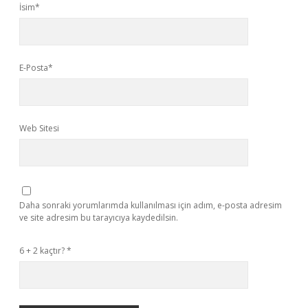
İsim*
E-Posta*
Web Sitesi
Daha sonraki yorumlarımda kullanılması için adım, e-posta adresim
ve site adresim bu tarayıcıya kaydedilsin.
6 + 2 kaçtır?
*