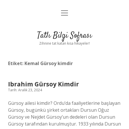
menüyü
Anasayfa
aç
Gizlilik Politikası
Tatlı Bilgi Sofrası
Yasal Uyarı
Zihnine tat katan kısa hikayeler!
Hakkımızda
Etiket:
Kemal Gürsoy kimdir
Ibrahim Gürsoy Kimdir
Tarih: Aralık 23, 2024
Gürsoy ailesi kimdir? Ordu’da faaliyetlerine başlayan
Gürsoy, bugünkü şirket ortakları Dursun Oğuz
Gürsoy ve Nejdet Gürsoy’un dedeleri olan Dursun
Gürsoy tarafından kurulmuştur. 1933 yılında Dursun