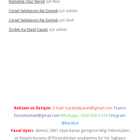
Kismetse Olur Nereli
için
Reis
Cinsel Seleksiyon Ne Demek
için
admin
Cinsel Seleksiyon Ne Demek
için
Sevil
Ördek Avı Nasıl Yapılır
için
admin
giriş
Reklam ve İletişim:
E-mail:
backlinkpaneli@gmail.com
Teams:
forumhizmeti@gmail.com
Whatsapp: 0262 606 0 726
Telegram:
@karabul
Yasal Uyarı:
Sitemiz, 5651 Sayılı Kanun gereğince Bilgi Teknolojileri
ve İletişim Kurumu (BTK) tarafından onaylanmış bir Yer Sağlayıcı