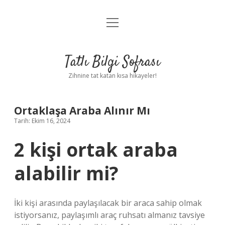
menüyü
Anasayfa
aç
Gizlilik Politikası
Tatlı Bilgi Sofrası
Yasal Uyarı
Zihnine tat katan kısa hikayeler!
Hakkımızda
Ortaklaşa Araba Alınır Mı
Tarih: Ekim 16, 2024
2 kişi ortak araba
alabilir mi?
İki kişi arasında paylaşılacak bir araca sahip olmak
istiyorsanız, paylaşımlı araç ruhsatı almanız tavsiye