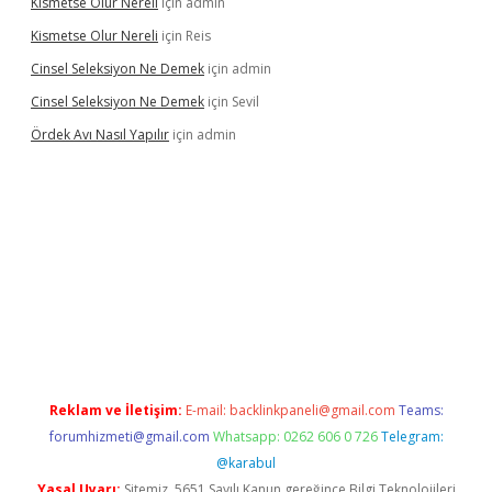
Kismetse Olur Nereli
için
admin
Kismetse Olur Nereli
için
Reis
Cinsel Seleksiyon Ne Demek
için
admin
Cinsel Seleksiyon Ne Demek
için
Sevil
Ördek Avı Nasıl Yapılır
için
admin
iş
Reklam ve İletişim:
E-mail:
backlinkpaneli@gmail.com
Teams:
forumhizmeti@gmail.com
Whatsapp: 0262 606 0 726
Telegram:
@karabul
Yasal Uyarı:
Sitemiz, 5651 Sayılı Kanun gereğince Bilgi Teknolojileri