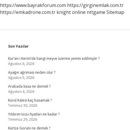
https://www.bayrakforum.com
https://girginemlak.com.tr
https://emkadrone.com.tr
knight online
nttgame
Sitemap
Sidebar
Son Yazılar
Kur’an-ı Kerim’de hangi meyve üzerine yemin edilmiştir ?
Ağustos 6, 2026
Ayağın ağrıması neden olur ?
Ağustos 5, 2026
Arabada kasa ne demek ?
Ağustos 4, 2026
Kurul Kalesi kaç basamak ?
Temmuz 30, 2026
Yıldırım tozu fiyatları ne kadar ?
Temmuz 29, 2026
Kürtçe Gorani ne demek ?