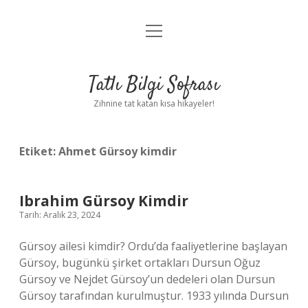
menüyü
Anasayfa
aç
Gizlilik Politikası
Tatlı Bilgi Sofrası
Yasal Uyarı
Zihnine tat katan kısa hikayeler!
Hakkımızda
Etiket:
Ahmet Gürsoy kimdir
Ibrahim Gürsoy Kimdir
Tarih: Aralık 23, 2024
Gürsoy ailesi kimdir? Ordu’da faaliyetlerine başlayan
Gürsoy, bugünkü şirket ortakları Dursun Oğuz
Gürsoy ve Nejdet Gürsoy’un dedeleri olan Dursun
Gürsoy tarafından kurulmuştur. 1933 yılında Dursun