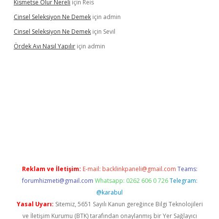
Kismetse Olur Nereli
için
Reis
Cinsel Seleksiyon Ne Demek
için
admin
Cinsel Seleksiyon Ne Demek
için
Sevil
Ördek Avı Nasıl Yapılır
için
admin
iriş
Reklam ve İletişim:
E-mail:
backlinkpaneli@gmail.com
Teams:
forumhizmeti@gmail.com
Whatsapp: 0262 606 0 726
Telegram:
@karabul
Yasal Uyarı:
Sitemiz, 5651 Sayılı Kanun gereğince Bilgi Teknolojileri
ve İletişim Kurumu (BTK) tarafından onaylanmış bir Yer Sağlayıcı