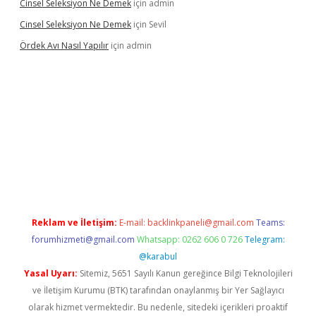
Cinsel Seleksiyon Ne Demek
için
admin
Cinsel Seleksiyon Ne Demek
için
Sevil
Ördek Avı Nasıl Yapılır
için
admin
iş
Reklam ve İletişim:
E-mail:
backlinkpaneli@gmail.com
Teams:
forumhizmeti@gmail.com
Whatsapp: 0262 606 0 726
Telegram:
@karabul
Yasal Uyarı:
Sitemiz, 5651 Sayılı Kanun gereğince Bilgi Teknolojileri
ve İletişim Kurumu (BTK) tarafından onaylanmış bir Yer Sağlayıcı
olarak hizmet vermektedir. Bu nedenle, sitedeki içerikleri proaktif