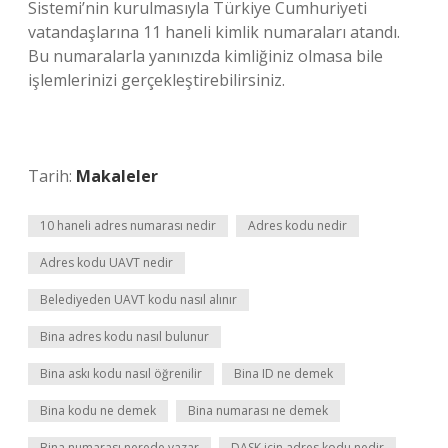
Sistemi’nin kurulmasıyla Türkiye Cumhuriyeti
vatandaşlarına 11 haneli kimlik numaraları atandı.
Bu numaralarla yanınızda kimliğiniz olmasa bile
işlemlerinizi gerçekleştirebilirsiniz.
Tarih:
Makaleler
10 haneli adres numarası nedir
Adres kodu nedir
Adres kodu UAVT nedir
Belediyeden UAVT kodu nasıl alınır
Bina adres kodu nasıl bulunur
Bina askı kodu nasıl öğrenilir
Bina ID ne demek
Bina kodu ne demek
Bina numarası ne demek
Bina numarası nerede yazar
DASK için adres kodu nedir