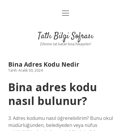
menüyü
Anasayfa
aç
Gizlilik Politikası
Tatlı Bilgi Sofrası
Yasal Uyarı
Zihnine tat katan kısa hikayeler!
Hakkımızda
Bina Adres Kodu Nedir
Tarih: Aralık 30, 2024
Bina adres kodu
nasıl bulunur?
3. Adres kodumu nasıl öğrenebilirim? Bunu okul
müdürlüğünden, belediyeden veya nüfus