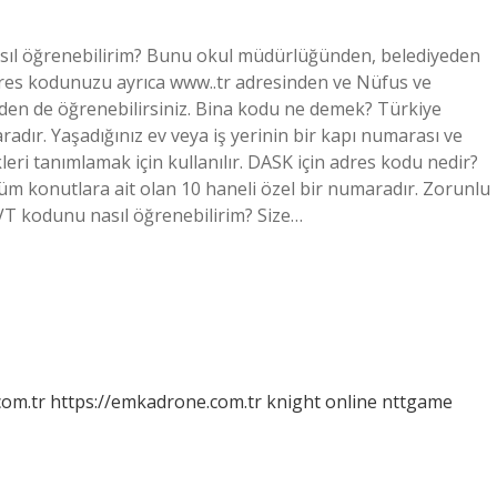
asıl öğrenebilirim? Bunu okul müdürlüğünden, belediyeden
dres kodunuzu ayrıca www..tr adresinden ve Nüfus ve
den de öğrenebilirsiniz. Bina kodu ne demek? Türkiye
radır. Yaşadığınız ev veya iş yerinin bir kapı numarası ve
eri tanımlamak için kullanılır. DASK için adres kodu nedir?
tüm konutlara ait olan 10 haneli özel bir numaradır. Zorunlu
AVT kodunu nasıl öğrenebilirim? Size…
com.tr
https://emkadrone.com.tr
knight online
nttgame