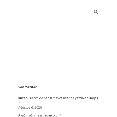
Sidebar
Son Yazılar
ilbet giriş
Kur’an-ı Kerim’de hangi meyve üzerine yemin edilmiştir
?
Ağustos 6, 2026
Ayağın ağrıması neden olur ?