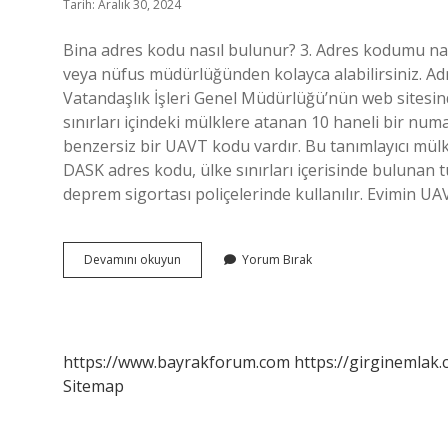
Tarih: Aralık 30, 2024
Bina adres kodu nasıl bulunur? 3. Adres kodumu n
veya nüfus müdürlüğünden kolayca alabilirsiniz. A
Vatandaşlık İşleri Genel Müdürlüğü’nün web sitesin
sınırları içindeki mülklere atanan 10 haneli bir numa
benzersiz bir UAVT kodu vardır. Bu tanımlayıcı mülkl
DASK adres kodu, ülke sınırları içerisinde bulunan 
deprem sigortası poliçelerinde kullanılır. Evimin U
Bina
Devamını okuyun
Yorum Bırak
Adres
Kodu
Nedir
https://www.bayrakforum.com
https://girginemlak.
Sitemap