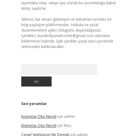
taşımakta olup, siteye üye olarak bu sorumluluğu kabul
etmiş sayılırlar.
Sitemiz, kar amacı gütmeyen ve tamamen ücretsiz bir
bilgi paylaşım platformudur. Hukuka ve yasal
düzenlemelere aykırı olduğunu düşündüğünüz
içerikleri,
backlinkpanelicomtr@gmail.com
adresine
bildirmeniz halinde, ilgili içerikler yasal süre içerisinde
sitemizden kaldırılacaktır.
Arama
Son yorumlar
Kismetse Olur Nereli
için
admin
Kismetse Olur Nereli
için
Reis
Cinsel Seleksiyon Ne Demek
için
admin