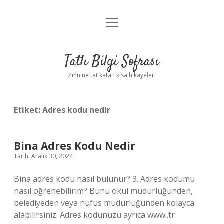
menüyü
Anasayfa
aç
Gizlilik Politikası
Tatlı Bilgi Sofrası
Yasal Uyarı
Zihnine tat katan kısa hikayeler!
Hakkımızda
Etiket:
Adres kodu nedir
Bina Adres Kodu Nedir
Tarih: Aralık 30, 2024
Bina adres kodu nasıl bulunur? 3. Adres kodumu
nasıl öğrenebilirim? Bunu okul müdürlüğünden,
belediyeden veya nüfus müdürlüğünden kolayca
alabilirsiniz. Adres kodunuzu ayrıca www..tr