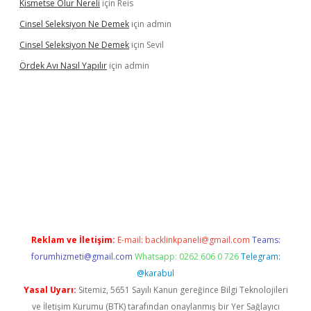
Kismetse Olur Nereli
için
Reis
Cinsel Seleksiyon Ne Demek
için
admin
Cinsel Seleksiyon Ne Demek
için
Sevil
Ördek Avı Nasıl Yapılır
için
admin
iriş
Reklam ve İletişim:
E-mail:
backlinkpaneli@gmail.com
Teams:
forumhizmeti@gmail.com
Whatsapp: 0262 606 0 726
Telegram:
@karabul
Yasal Uyarı:
Sitemiz, 5651 Sayılı Kanun gereğince Bilgi Teknolojileri
ve İletişim Kurumu (BTK) tarafından onaylanmış bir Yer Sağlayıcı