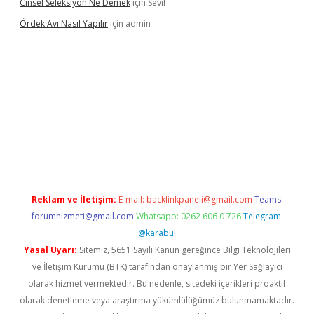
Cinsel Seleksiyon Ne Demek
için
Sevil
Ördek Avı Nasıl Yapılır
için
admin
iş
Reklam ve İletişim:
E-mail:
backlinkpaneli@gmail.com
Teams:
forumhizmeti@gmail.com
Whatsapp: 0262 606 0 726
Telegram:
@karabul
Yasal Uyarı:
Sitemiz, 5651 Sayılı Kanun gereğince Bilgi Teknolojileri
ve İletişim Kurumu (BTK) tarafından onaylanmış bir Yer Sağlayıcı
olarak hizmet vermektedir. Bu nedenle, sitedeki içerikleri proaktif
olarak denetleme veya araştırma yükümlülüğümüz bulunmamaktadır.