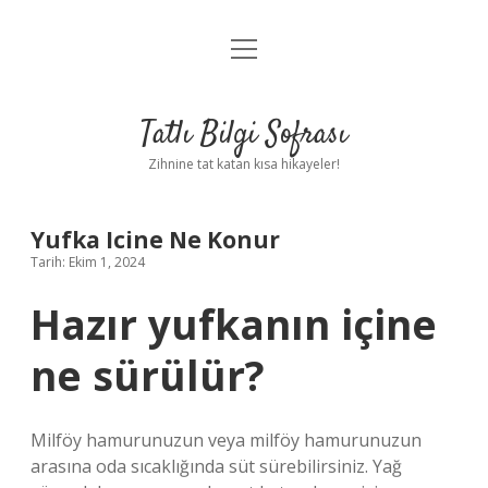
menüyü
Anasayfa
aç
Gizlilik Politikası
Tatlı Bilgi Sofrası
Yasal Uyarı
Zihnine tat katan kısa hikayeler!
Hakkımızda
Yufka Icine Ne Konur
Tarih: Ekim 1, 2024
Hazır yufkanın içine
ne sürülür?
Milföy hamurunuzun veya milföy hamurunuzun
arasına oda sıcaklığında süt sürebilirsiniz. Yağ