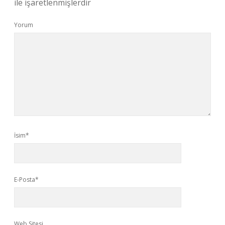
ile işaretlenmişlerdir
Yorum
İsim*
E-Posta*
Web Sitesi