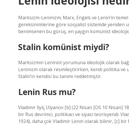
Lenin ideolojisi nedi
Marksizm-Leninizm; Marx, Engels ve Lenin’in temel 
gereksinimlerine göre sosyalist sistemde yeniden u
benimsenen bu görüş, en yaygın komünist ideolojid
Stalin komünist miydi?
Marksizmin Leninist yorumuna ideolojik olarak bağl
Leninizm olarak resmileştirirken, kendi politika ve 
Stalin’in kendisi bu tanımı reddetmiştir.
Lenin Rus mu?
Vladimir İlyiç Ulyanov [b] (22 Nisan [OS 10 Nisan] 18
bir Rus devrimci, politikacı ve siyasi teorisyendi. Vl
1924), daha çok Vladimir Lenin olarak bilinir, [c] bir 