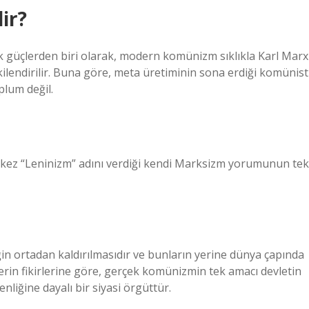
ir?
ük güçlerden biri olarak, modern komünizm sıklıkla Karl Marx
kilendirilir. Buna göre, meta üretiminin sona erdiği komünist
plum değil.
lk kez “Leninizm” adını verdiği kendi Marksizm yorumunun tek
ğin ortadan kaldırılmasıdır ve bunların yerine dünya çapında
tlerin fikirlerine göre, gerçek komünizmin tek amacı devletin
nliğine dayalı bir siyasi örgüttür.