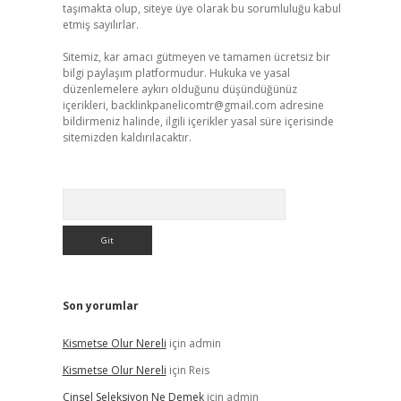
taşımakta olup, siteye üye olarak bu sorumluluğu kabul
etmiş sayılırlar.
Sitemiz, kar amacı gütmeyen ve tamamen ücretsiz bir
bilgi paylaşım platformudur. Hukuka ve yasal
düzenlemelere aykırı olduğunu düşündüğünüz
içerikleri,
backlinkpanelicomtr@gmail.com
adresine
bildirmeniz halinde, ilgili içerikler yasal süre içerisinde
sitemizden kaldırılacaktır.
Arama
Son yorumlar
Kismetse Olur Nereli
için
admin
Kismetse Olur Nereli
için
Reis
Cinsel Seleksiyon Ne Demek
için
admin