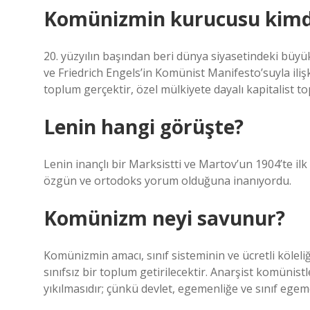
Komünizmin kurucusu kimd
20. yüzyılın başından beri dünya siyasetindeki büy
ve Friedrich Engels’in Komünist Manifesto’suyla iliş
toplum gerçektir, özel mülkiyete dayalı kapitalist to
Lenin hangi görüşte?
Lenin inançlı bir Marksistti ve Martov’un 1904’te i
özgün ve ortodoks yorum olduğuna inanıyordu.
Komünizm neyi savunur?
Komünizmin amacı, sınıf sisteminin ve ücretli köleli
sınıfsız bir toplum getirilecektir. Anarşist komünis
yıkılmasıdır; çünkü devlet, egemenliğe ve sınıf egeme