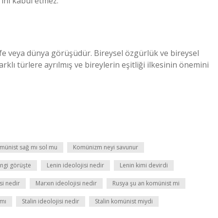
krini kabul etmez.
sefe veya dünya görüşüdür. Bireysel özgürlük ve bireysel
arklı türlere ayrılmış ve bireylerin eşitliği ilkesinin önemini
münist sağ mı sol mu
Komünizm neyi savunur
ngi görüşte
Lenin ideolojisi nedir
Lenin kimi devirdi
si nedir
Marxın ideolojisi nedir
Rusya şu an komünist mi
 mı
Stalin ideolojisi nedir
Stalin komünist miydi