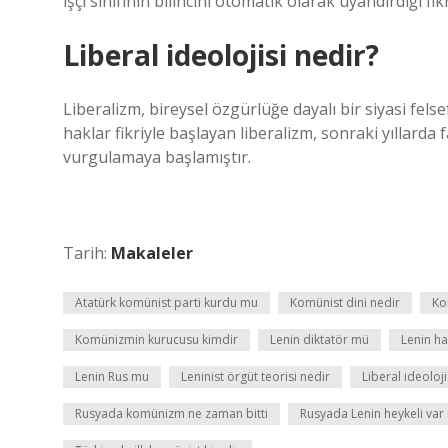
işçi sınıfının bilincini otomatik olarak uyandırdığı fi
Liberal ideolojisi nedir?
Liberalizm, bireysel özgürlüğe dayalı bir siyasi fel
haklar fikriyle başlayan liberalizm, sonraki yıllarda f
vurgulamaya başlamıştır.
Tarih:
Makaleler
Atatürk komünist parti kurdu mu
Komünist dini nedir
Ko
Komünizmin kurucusu kimdir
Lenin diktatör mü
Lenin ha
Lenin Rus mu
Leninist örgüt teorisi nedir
Liberal ideoloji
Rusyada komünizm ne zaman bitti
Rusyada Lenin heykeli var