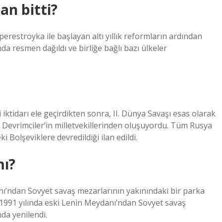
n bitti?
restroyka ile başlayan altı yıllık reformların ardından
da resmen dağıldı ve birliğe bağlı bazı ülkeler
i iktidarı ele geçirdikten sonra, II. Dünya Savaşı esas olarak
t Devrimciler’in milletvekillerinden oluşuyordu. Tüm Rusya
 Bolşeviklere devredildiği ilan edildi.
mı?
nı’ndan Sovyet savaş mezarlarının yakınındaki bir parka
li 1991 yılında eski Lenin Meydanı’ndan Sovyet savaş
nda yenilendi.