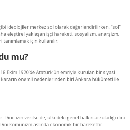
i ideolojiler merkez sol olarak değerlendirilirken, “sol”
aha eleştirel yaklaşan işçi hareketi, sosyalizm, anarşizm,
tanımlamak için kullanılır.
rdu mu?
 18 Ekim 1920’de Atatürk’ün emriyle kurulan bir siyasi
Bu kararın önemli nedenlerinden biri Ankara hükümeti ile
 Dine izin verilse de, ülkedeki genel halkın arzuladığı dini
z. Dini komünizm aslında ekonomik bir harekettir.