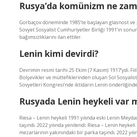
Rusya’da komünizm ne zama
Gorbaçov döneminde 1985’te başlayan glasnost ve pe
Sovyet Sosyalist Cumhuriyetler Birliği 1991’in sonun
bağımsızlıklarını ilan ettiler.
Lenin kimi devirdi?
Devrimin resmi tarihi 25 Ekim (7 Kasım) 1917’ydi. Fiil
Bolşevikler ve müttefiklerinden oluşan Sol Sosyalis
Sovyetleri Kongresi’nde iktidarın Lenin önderliğindeki
Rusyada Lenin heykeli var 
Riesa – Lenin heykeli 1991 yılında eski Lenin Meyda
taşındı. 2022 yılında yenilendi. Riesa – Lenin heyke
mezarlarının yakınındaki bir parka taşındı. 2022 yılı