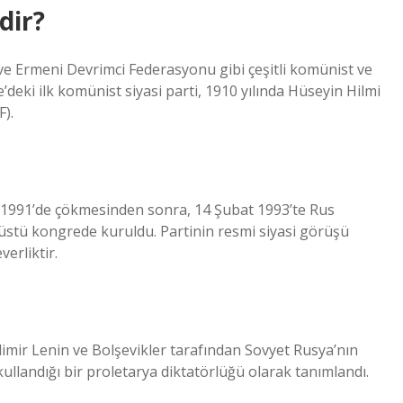
dir?
ve Ermeni Devrimci Federasyonu gibi çeşitli komünist ve
’deki ilk komünist siyasi parti, 1910 yılında Hüseyin Hilmi
F).
os 1991’de çökmesinden sonra, 14 Şubat 1993’te Rus
nüstü kongrede kuruldu. Partinin resmi siyasi görüşü
erliktir.
dimir Lenin ve Bolşevikler tarafından Sovyet Rusya’nın
kullandığı bir proletarya diktatörlüğü olarak tanımlandı.