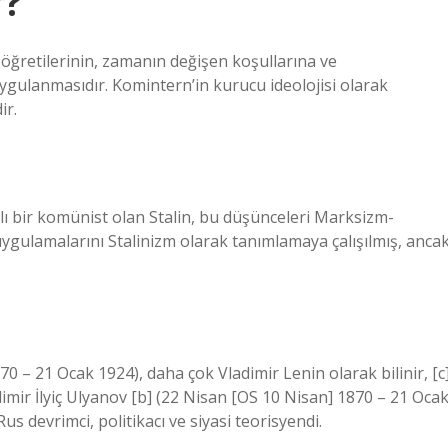
r?
öğretilerinin, zamanın değişen koşullarına ve
ygulanmasıdır. Komintern’in kurucu ideolojisi olarak
ir.
ı bir komünist olan Stalin, bu düşünceleri Marksizm-
uygulamalarını Stalinizm olarak tanımlamaya çalışılmış, anca
70 – 21 Ocak 1924), daha çok Vladimir Lenin olarak bilinir, [c
adimir İlyiç Ulyanov [b] (22 Nisan [OS 10 Nisan] 1870 – 21 Oca
Rus devrimci, politikacı ve siyasi teorisyendi.