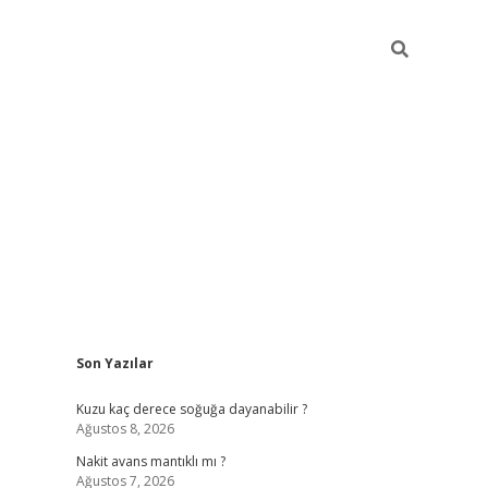
Sidebar
Son Yazılar
ilbet giriş
Kuzu kaç derece soğuğa dayanabilir ?
Ağustos 8, 2026
Nakit avans mantıklı mı ?
Ağustos 7, 2026