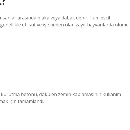
k?
. İnsanlar arasında plaka veya dabak denir. Tüm evcil
enellikle et, süt ve işe neden olan zayıf hayvanlarda ölüme
ki kurutma betonu, dökülen zemin kaplamasının kullanım
rmak için tamamlandı.