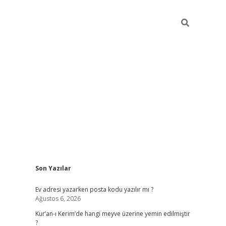
Sidebar
Son Yazılar
ilbet giriş
Ev adresi yazarken posta kodu yazılır mı ?
Ağustos 6, 2026
Kur’an-ı Kerim’de hangi meyve üzerine yemin edilmiştir
?