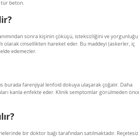
 tür beton.
ir?
anımından sonra kişinin çöküşü, isteksizliğini ve yorgunluğu
ı olarak cinsellikten hareket eder. Bu maddeyi (askerler, iç
s elde edemezler.
üs burada farenjiyal lenfoid dokuya ulaşarak çoğalır. Daha
nları kanla enfekte eder. Klinik semptomlar görülmeden önc
lır?
elerinde bir doktor bağı tarafından satılmaktadır. Reçetesiz