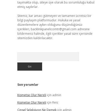
taşımakta olup, siteye üye olarak bu sorumluluğu kabul
etmiş sayılırlar.
Sitemiz, kar amacı gütmeyen ve tamamen ücretsiz bir
bilgi paylaşım platformudur. Hukuka ve yasal
düzenlemelere aykırı olduğunu düşündüğünüz
içerikleri,
backlinkpanelicomtr@gmail.com
adresine
bildirmeniz halinde, ilgili içerikler yasal süre içerisinde
sitemizden kaldırılacaktır.
Arama
Son yorumlar
Kismetse Olur Nereli
için
admin
Kismetse Olur Nereli
için
Reis
Cinsel Seleksiyon Ne Demek
için
admin