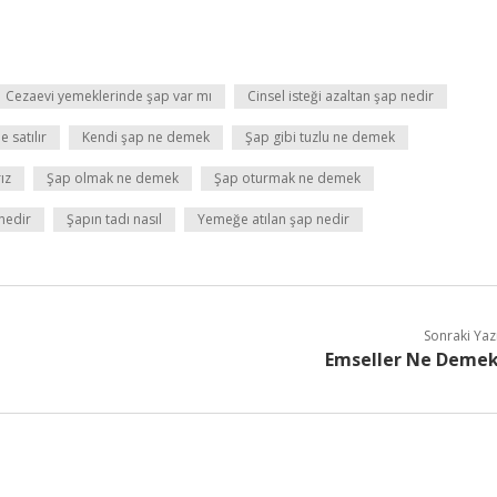
Cezaevi yemeklerinde şap var mı
Cinsel isteği azaltan şap nedir
 satılır
Kendi şap ne demek
Şap gibi tuzlu ne demek
ız
Şap olmak ne demek
Şap oturmak ne demek
nedir
Şapın tadı nasıl
Yemeğe atılan şap nedir
Sonraki Yaz
Emseller Ne Deme