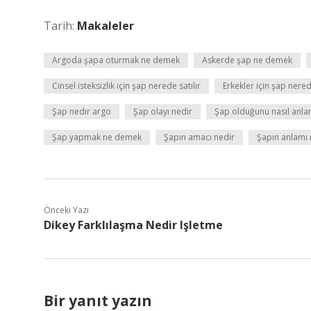
Tarih:
Makaleler
Argoda şapa oturmak ne demek
Askerde şap ne demek
Cinsel isteksizlik için şap nerede satılır
Erkekler için şap nerede
Şap nedir argo
Şap olayı nedir
Şap olduğunu nasıl anlar
Şap yapmak ne demek
Şapın amacı nedir
Şapın anlamı 
Önceki Yazı
Dikey Farklılaşma Nedir Işletme
Bir yanıt yazın