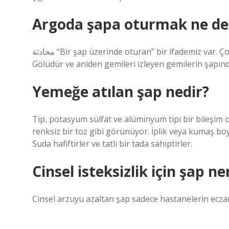
Argoda şapa oturmak ne d
محادثة “Bir şap üzerinde oturan” bir ifademiz var. Çoğu genç nereden geldiklerini bilmiyor. Kızıldeniz Estrich
Gölüdür ve aniden gemileri izleyen gemilerin şapın
Yemeğe atılan şap nedir?
Tip, potasyum sülfat ve alüminyum tipi bir bileşim ola
renksiz bir toz gibi görünüyor. İplik veya kumaş boy
Suda hafiftirler ve tatlı bir tada sahiptirler.
Cinsel isteksizlik için şap ne
Cinsel arzuyu azaltan şap sadece hastanelerin eczan