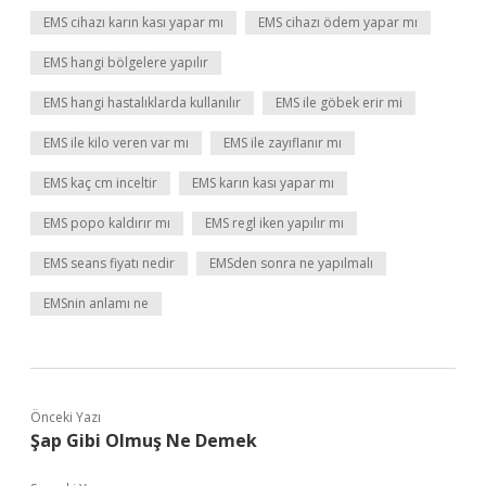
EMS cihazı karın kası yapar mı
EMS cihazı ödem yapar mı
EMS hangi bölgelere yapılır
EMS hangi hastalıklarda kullanılır
EMS ile göbek erir mi
EMS ile kilo veren var mı
EMS ile zayıflanır mı
EMS kaç cm inceltir
EMS karın kası yapar mı
EMS popo kaldırır mı
EMS regl iken yapılır mı
EMS seans fiyatı nedir
EMSden sonra ne yapılmalı
EMSnin anlamı ne
Önceki Yazı
Şap Gibi Olmuş Ne Demek