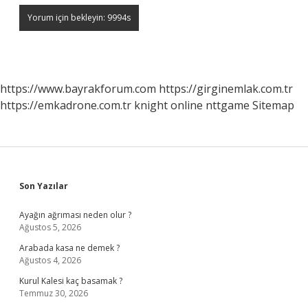
https://www.bayrakforum.com
https://girginemlak.com.tr
https://emkadrone.com.tr
knight online
nttgame
Sitemap
Sidebar
Son Yazılar
Ayağın ağrıması neden olur ?
Ağustos 5, 2026
Arabada kasa ne demek ?
Ağustos 4, 2026
Kurul Kalesi kaç basamak ?
Temmuz 30, 2026