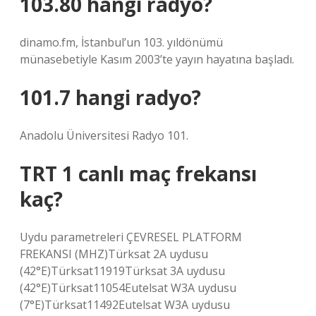
103.80 hangi radyo?
dinamo.fm, İstanbul’un 103. yıldönümü
münasebetiyle Kasım 2003’te yayın hayatına başladı.
101.7 hangi radyo?
Anadolu Üniversitesi Radyo 101.
TRT 1 canlı maç frekansı
kaç?
Uydu parametreleri ÇEVRESEL PLATFORM
FREKANSI (MHZ)Türksat 2A uydusu
(42°E)Türksat11919Türksat 3A uydusu
(42°E)Türksat11054Eutelsat W3A uydusu
(7°E)Türksat11492Eutelsat W3A uydusu