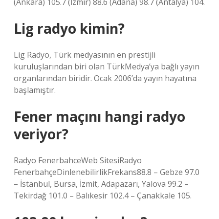
(Ankara) 105.7 (İzmir) 88.6 (Adana) 98.7 (Antalya) 104.
Lig radyo kimin?
Lig Radyo, Türk medyasının en prestijli
kuruluşlarından biri olan TürkMedya’ya bağlı yayın
organlarından biridir. Ocak 2006’da yayın hayatına
başlamıştır.
Fener maçını hangi radyo
veriyor?
Radyo FenerbahceWeb SitesiRadyo
FenerbahçeDinlenebilirlikFrekans88.8 – Gebze 97.0
– İstanbul, Bursa, İzmit, Adapazarı, Yalova 99.2 –
Tekirdağ 101.0 – Balıkesir 102.4 – Çanakkale 105.