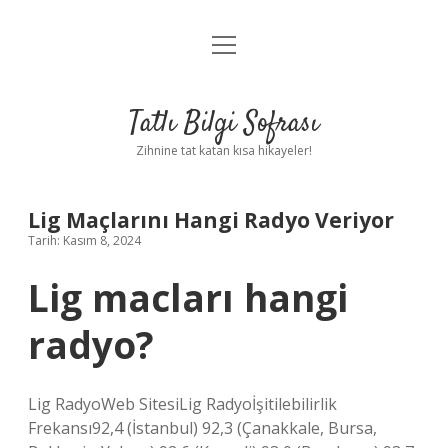
menüyü
Anasayfa
aç
Gizlilik Politikası
Tatlı Bilgi Sofrası
Yasal Uyarı
Zihnine tat katan kısa hikayeler!
Hakkımızda
Lig Maçlarını Hangi Radyo Veriyor
Tarih: Kasım 8, 2024
Lig macları hangi
radyo?
Lig RadyoWeb SitesiLig Radyoİşitilebilirlik
Frekansı92,4 (İstanbul) 92,3 (Çanakkale, Bursa,