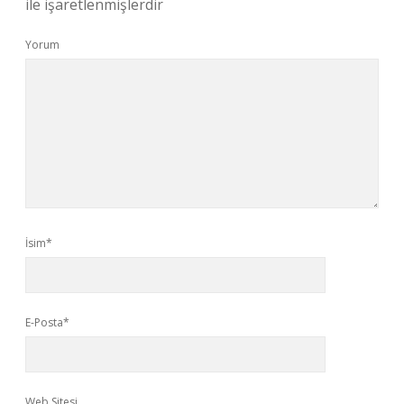
ile işaretlenmişlerdir
Yorum
İsim*
E-Posta*
Web Sitesi