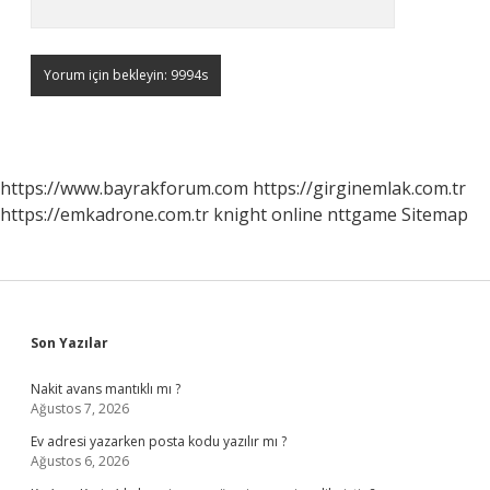
https://www.bayrakforum.com
https://girginemlak.com.tr
https://emkadrone.com.tr
knight online
nttgame
Sitemap
Sidebar
Son Yazılar
Nakit avans mantıklı mı ?
Ağustos 7, 2026
Ev adresi yazarken posta kodu yazılır mı ?
Ağustos 6, 2026