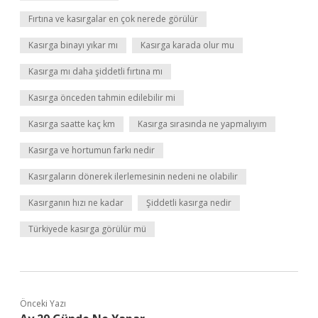
Fırtına ve kasırgalar en çok nerede görülür
Kasırga binayı yıkar mı
Kasırga karada olur mu
Kasırga mı daha şiddetli fırtına mı
Kasırga önceden tahmin edilebilir mi
Kasırga saatte kaç km
Kasırga sırasında ne yapmalıyım
Kasırga ve hortumun farkı nedir
Kasırgaların dönerek ilerlemesinin nedeni ne olabilir
Kasırganın hızı ne kadar
Şiddetli kasırga nedir
Türkiyede kasırga görülür mü
Önceki Yazı