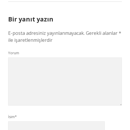
Bir yanıt yazın
E-posta adresiniz yayınlanmayacak.
Gerekli alanlar
*
ile işaretlenmişlerdir
Yorum
İsim*