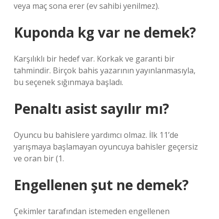
veya maç sona erer (ev sahibi yenilmez).
Kuponda kg var ne demek?
Karşılıklı bir hedef var. Korkak ve garanti bir
tahmindir. Birçok bahis yazarının yayınlanmasıyla,
bu seçenek sığınmaya başladı.
Penaltı asist sayılır mı?
Oyuncu bu bahislere yardımcı olmaz. İlk 11’de
yarışmaya başlamayan oyuncuya bahisler geçersiz
ve oran bir (1.
Engellenen şut ne demek?
Çekimler tarafından istemeden engellenen