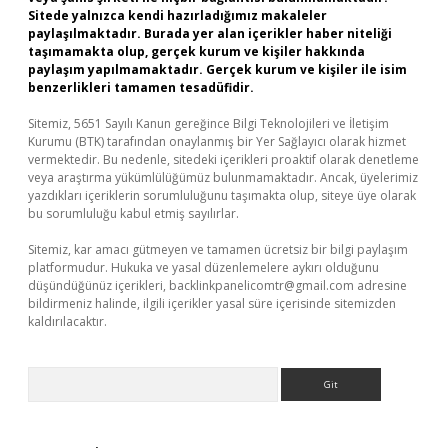
Sitede yalnızca kendi hazırladığımız makaleler
paylaşılmaktadır. Burada yer alan içerikler haber niteliği
taşımamakta olup, gerçek kurum ve kişiler hakkında
paylaşım yapılmamaktadır. Gerçek kurum ve kişiler ile isim
benzerlikleri tamamen tesadüfidir.
Sitemiz, 5651 Sayılı Kanun gereğince Bilgi Teknolojileri ve İletişim
Kurumu (BTK) tarafından onaylanmış bir Yer Sağlayıcı olarak hizmet
vermektedir. Bu nedenle, sitedeki içerikleri proaktif olarak denetleme
veya araştırma yükümlülüğümüz bulunmamaktadır. Ancak, üyelerimiz
yazdıkları içeriklerin sorumluluğunu taşımakta olup, siteye üye olarak
bu sorumluluğu kabul etmiş sayılırlar.
Sitemiz, kar amacı gütmeyen ve tamamen ücretsiz bir bilgi paylaşım
platformudur. Hukuka ve yasal düzenlemelere aykırı olduğunu
düşündüğünüz içerikleri,
backlinkpanelicomtr@gmail.com
adresine
bildirmeniz halinde, ilgili içerikler yasal süre içerisinde sitemizden
kaldırılacaktır.
Arama