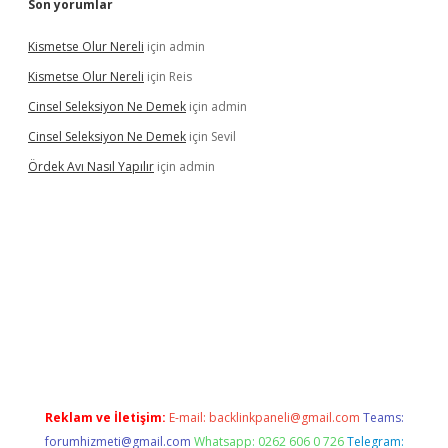
Son yorumlar
Kismetse Olur Nereli
için
admin
Kismetse Olur Nereli
için
Reis
Cinsel Seleksiyon Ne Demek
için
admin
Cinsel Seleksiyon Ne Demek
için
Sevil
Ördek Avı Nasıl Yapılır
için
admin
riş
Reklam ve İletişim:
E-mail:
backlinkpaneli@gmail.com
Teams:
forumhizmeti@gmail.com
Whatsapp: 0262 606 0 726
Telegram: