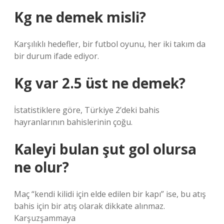
Kg ne demek misli?
Karşılıklı hedefler, bir futbol oyunu, her iki takım da
bir durum ifade ediyor.
Kg var 2.5 üst ne demek?
İstatistiklere göre, Türkiye 2’deki bahis
hayranlarının bahislerinin çoğu.
Kaleyi bulan şut gol olursa
ne olur?
Maç “kendi kilidi için elde edilen bir kapı” ise, bu atış
bahis için bir atış olarak dikkate alınmaz.
Karşuzşammaya