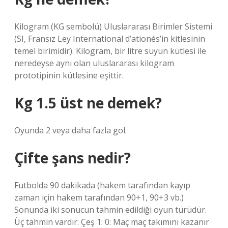
Kilogram (KG sembolü) Uluslararası Birimler Sistemi
(SI, Fransız Ley International d’ationés’in kitlesinin
temel birimidir). Kilogram, bir litre suyun kütlesi ile
neredeyse aynı olan uluslararası kilogram
prototipinin kütlesine eşittir.
Kg 1.5 üst ne demek?
Oyunda 2 veya daha fazla gol.
Çifte şans nedir?
Futbolda 90 dakikada (hakem tarafından kayıp
zaman için hakem tarafından 90+1, 90+3 vb.)
Sonunda iki sonucun tahmin edildiği oyun türüdür.
Üç tahmin vardır: Çeş 1: 0: Maç maç takımını kazanır