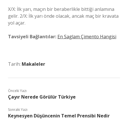
X/X: İlk yarı, maçın bir beraberlikle bittiği anlamına
gelir. 2/X: İlk yarı önde olacak, ancak maç bir kravata
yol açar.
Tavsiyeli Bağlantılar:
En Saglam Çimento Hangisi
Tarih:
Makaleler
Önceki Yazı
Çayır Nerede Görülür Türkiye
Sonraki Yazı
Keynesyen Düşüncenin Temel Prensibi Nedir