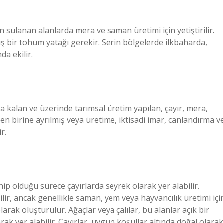
lan sulanan alanlarda mera ve saman üretimi için yetiştirilir.
mış bir tohum yatağı gerekir. Serin bölgelerde ilkbaharda,
a ekilir.
a kalan ve üzerinde tarımsal üretim yapılan, çayır, mera,
den birine ayrılmış veya üretime, iktisadi imar, canlandırma v
r.
ahip olduğu sürece çayırlarda seyrek olarak yer alabilir.
ilir, ancak genellikle saman, yem veya hayvancılık üretimi içi
rak oluşturulur. Ağaçlar veya çalılar, bu alanlar açık bir
ak yer alabilir. Çayırlar, uygun koşullar altında doğal olarak