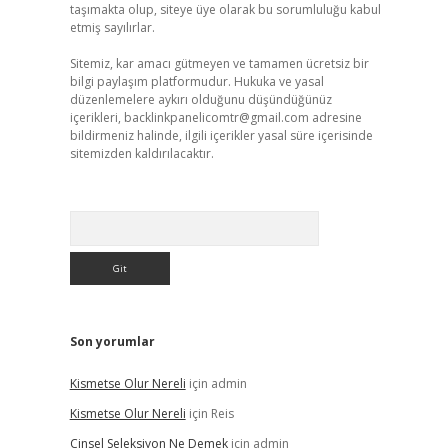
taşımakta olup, siteye üye olarak bu sorumluluğu kabul
etmiş sayılırlar.
Sitemiz, kar amacı gütmeyen ve tamamen ücretsiz bir
bilgi paylaşım platformudur. Hukuka ve yasal
düzenlemelere aykırı olduğunu düşündüğünüz
içerikleri,
backlinkpanelicomtr@gmail.com
adresine
bildirmeniz halinde, ilgili içerikler yasal süre içerisinde
sitemizden kaldırılacaktır.
Arama
Son yorumlar
Kismetse Olur Nereli
için
admin
Kismetse Olur Nereli
için
Reis
Cinsel Seleksiyon Ne Demek
için
admin