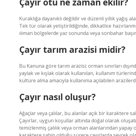
Çayır otu ne zaman ekilir?
Kuraklığa dayanıklı değildir ve düzenli yıllık yağış a
Tek tür olarak yetiştirildiğinde, dikkatlice hazırlan
ılıman bölgelerde yaz sonunda veya sonbahar başınd
Çayır tarım arazisi midir?
Bu Kanuna göre tarım arazisi; orman sınırları dışınd
yaylak ve kışlak olarak kullanılan, kullanım türlerin
kültüre alma amacıyla kullanıma açılabilen arazilerdi
Çayır nasıl oluşur?
Ağaçlar veya çalılar, bu alanlar açık bir karaktere s
Çayırlar, uygun koşullar altında doğal olarak oluşab
temizlenmiş çalılık veya orman alanlarından yapay ola
karaktere sahip olduğu sürece çayırlarda seyrek olar