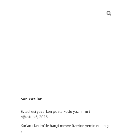
Sidebar
Son Yazılar
ilbet giriş
Ev adresi yazarken posta kodu yazılır mı ?
Ağustos 6, 2026
Kur’an-ı Kerim’de hangi meyve üzerine yemin edilmiştir
?