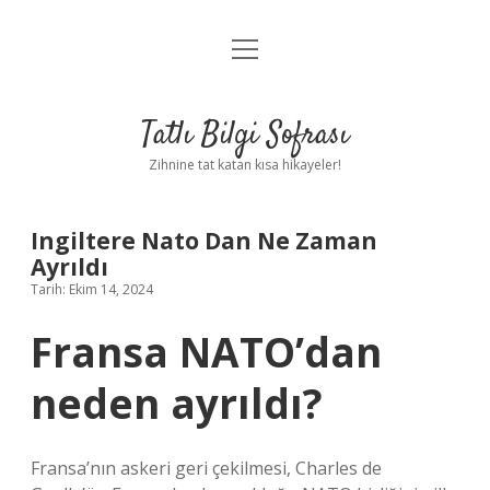
menüyü
Anasayfa
aç
Gizlilik Politikası
Tatlı Bilgi Sofrası
Yasal Uyarı
Zihnine tat katan kısa hikayeler!
Hakkımızda
Ingiltere Nato Dan Ne Zaman
Ayrıldı
Tarih: Ekim 14, 2024
Fransa NATO’dan
neden ayrıldı?
Fransa’nın askeri geri çekilmesi, Charles de