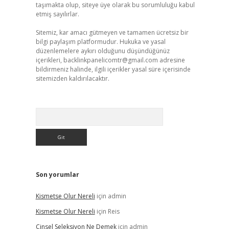
taşımakta olup, siteye üye olarak bu sorumluluğu kabul
etmiş sayılırlar.
Sitemiz, kar amacı gütmeyen ve tamamen ücretsiz bir
bilgi paylaşım platformudur. Hukuka ve yasal
düzenlemelere aykırı olduğunu düşündüğünüz
içerikleri,
backlinkpanelicomtr@gmail.com
adresine
bildirmeniz halinde, ilgili içerikler yasal süre içerisinde
sitemizden kaldırılacaktır.
Arama
Son yorumlar
Kismetse Olur Nereli
için
admin
Kismetse Olur Nereli
için
Reis
Cinsel Seleksiyon Ne Demek
için
admin