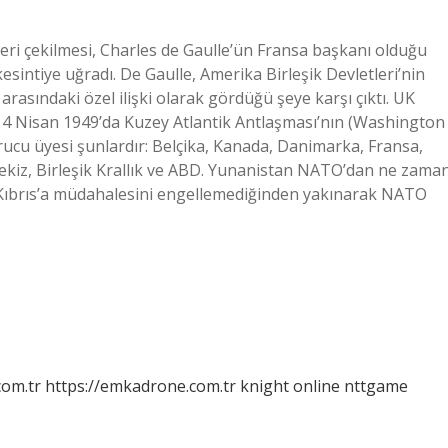
eri çekilmesi, Charles de Gaulle’ün Fransa başkanı olduğu
 kesintiye uğradı. De Gaulle, Amerika Birleşik Devletleri’nin
 arasındaki özel ilişki olarak gördüğü şeye karşı çıktı. UK
4 Nisan 1949’da Kuzey Atlantik Antlaşması’nın (Washington
urucu üyesi şunlardır: Belçika, Kanada, Danimarka, Fransa,
tekiz, Birleşik Krallık ve ABD. Yunanistan NATO’dan ne zama
 Kıbrıs’a müdahalesini engellemediğinden yakınarak NATO
com.tr
https://emkadrone.com.tr
knight online
nttgame