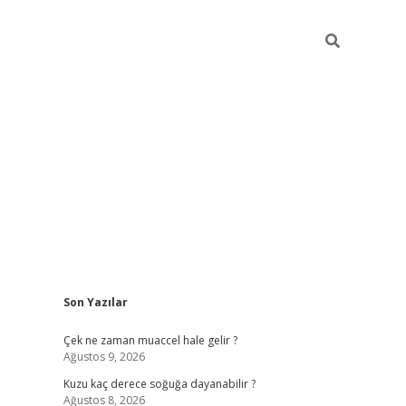
Sidebar
Son Yazılar
ilbet giriş
Çek ne zaman muaccel hale gelir ?
Ağustos 9, 2026
Kuzu kaç derece soğuğa dayanabilir ?
Ağustos 8, 2026