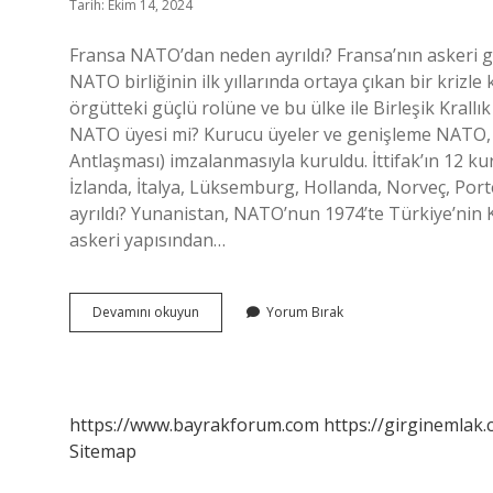
Tarih: Ekim 14, 2024
Fransa NATO’dan neden ayrıldı? Fransa’nın askeri g
NATO birliğinin ilk yıllarında ortaya çıkan bir krizle
örgütteki güçlü rolüne ve bu ülke ile Birleşik Krallık
NATO üyesi mi? Kurucu üyeler ve genişleme NATO, 
Antlaşması) imzalanmasıyla kuruldu. İttifak’ın 12 k
İzlanda, İtalya, Lüksemburg, Hollanda, Norveç, Por
ayrıldı? Yunanistan, NATO’nun 1974’te Türkiye’nin
askeri yapısından…
Ingiltere
Devamını okuyun
Yorum Bırak
Nato
Dan
Ne
Zaman
Ayrıldı
https://www.bayrakforum.com
https://girginemlak.
Sitemap