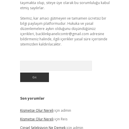
taşımakta olup, siteye üye olarak bu sorumluluğu kabul
etmiş sayılırlar.
Sitemiz, kar amacı gütmeyen ve tamamen ücretsiz bir
bilgi paylaşım platformudur. Hukuka ve yasal
düzenlemelere aykırı olduğunu düşündüğünüz
içerikleri,
backlinkpanelicomtr@gmail.com
adresine
bildirmeniz halinde, ilgili içerikler yasal süre içerisinde
sitemizden kaldırılacaktır.
Arama
Son yorumlar
Kismetse Olur Nereli
için
admin
Kismetse Olur Nereli
için
Reis
Cinsel Seleksiyon Ne Demek
için
admin