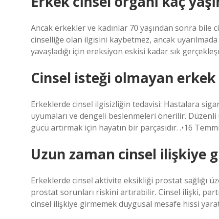
Erkek cinsel organı kaç yaş
Ancak erkekler ve kadınlar 70 yaşından sonra bile cins
cinselliğe olan ilgisini kaybetmez, ancak uyarılmada
yavaşladığı için ereksiyon eskisi kadar sık ​​gerçekle
Cinsel isteği olmayan erkek
Erkeklerde cinsel ilgisizliğin tedavisi: Hastalara sig
uyumaları ve dengeli beslenmeleri önerilir. Düzenli u
gücü artırmak için hayatın bir parçasıdır. .•16 Tem
Uzun zaman cinsel ilişkiye 
Erkeklerde cinsel aktivite eksikliği prostat sağlığı 
prostat sorunları riskini artırabilir. Cinsel ilişki, p
cinsel ilişkiye girmemek duygusal mesafe hissi yarat