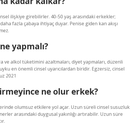
ına kadar kalkar?
el ilişkiye girebilirler. 40-50 yaş arasındaki erkekler;
 daha fazla çabaya ihtiyaç duyar. Penise giden kan akışı
şmez.
 ne yapmalı?
ara ve alkol tüketimini azaltmaları, diyet yapmaları, düzenli
yku en önemli cinsel uyarıcılardan biridir. Egzersiz, cinsel
muz 2021
girmeyince ne olur erkek?
üzerinde olumsuz etkilere yol açar. Uzun süreli cinsel susuzluk
artnerler arasındaki duygusal yakınlığı artırabilir. Uzun süre
ır.