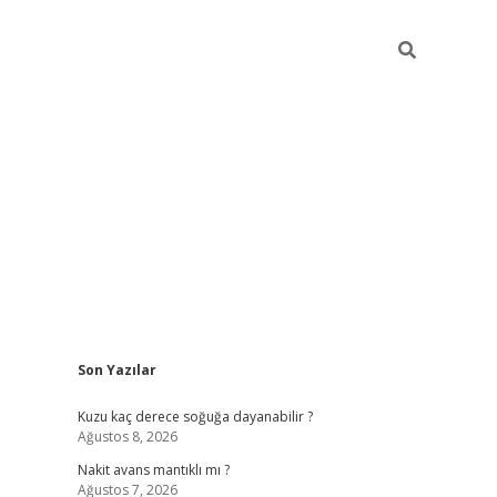
Sidebar
Son Yazılar
ilbet giriş
Kuzu kaç derece soğuğa dayanabilir ?
Ağustos 8, 2026
Nakit avans mantıklı mı ?
Ağustos 7, 2026