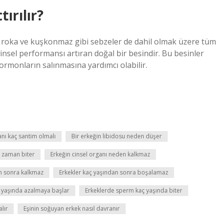
tırılır?
e roka ve kuşkonmaz gibi sebzeler de dahil olmak üzere tüm
insel performansı artıran doğal bir besindir. Bu besinler
 hormonların salınmasına yardımcı olabilir.
anı kaç santim olmalı
Bir erkeğin libidosu neden düşer
e zaman biter
Erkeğin cinsel organı neden kalkmaz
n sonra kalkmaz
Erkekler kaç yaşından sonra boşalamaz
aç yaşında azalmaya başlar
Erkeklerde sperm kaç yaşında biter
lır
Eşinin soğuyan erkek nasıl davranır