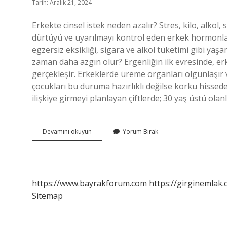
Tarih: Aralık 21, 2024
Erkekte cinsel istek neden azalır? Stres, kilo, alkol,
dürtüyü ve uyarılmayı kontrol eden erkek hormonların
egzersiz eksikliği, sigara ve alkol tüketimi gibi yaş
zaman daha azgın olur? Ergenliğin ilk evresinde, erk
gerçekleşir. Erkeklerde üreme organları olgunlaşır 
çocukları bu duruma hazırlıklı değilse korku hissedeb
ilişkiye girmeyi planlayan çiftlerde; 30 yaş üstü ola
Erkekte
Devamını okuyun
Yorum Bırak
Cinsel
Istek
Ne
Zaman
Azalır
https://www.bayrakforum.com
https://girginemlak.
Sitemap