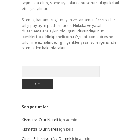
taşımakta olup, siteye üye olarak bu sorumluluğu kabul
etmiş sayılırlar.
Sitemiz, kar amacı gütmeyen ve tamamen ücretsiz bir
bilgi paylaşım platformudur. Hukuka ve yasal
düzenlemelere aykırı olduğunu düşündüğünüz
içerikleri,
backlinkpanelicomtr@gmail.com
adresine
bildirmeniz halinde, ilgili içerikler yasal süre içerisinde
sitemizden kaldırılacaktır.
Arama
Son yorumlar
Kismetse Olur Nereli
için
admin
Kismetse Olur Nereli
için
Reis
Cinsel Seleksiyon Ne Demek
için
admin