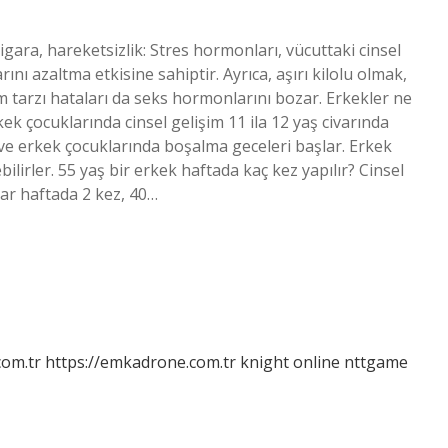
 sigara, hareketsizlik: Stres hormonları, vücuttaki cinsel
ı azaltma etkisine sahiptir. Ayrıca, aşırı kilolu olmak,
am tarzı hataları da seks hormonlarını bozar. Erkekler ne
ek çocuklarında cinsel gelişim 11 ila 12 yaş civarında
ve erkek çocuklarında boşalma geceleri başlar. Erkek
ilirler. 55 yaş bir erkek haftada kaç kez yapılır? Cinsel
nlar haftada 2 kez, 40…
com.tr
https://emkadrone.com.tr
knight online
nttgame