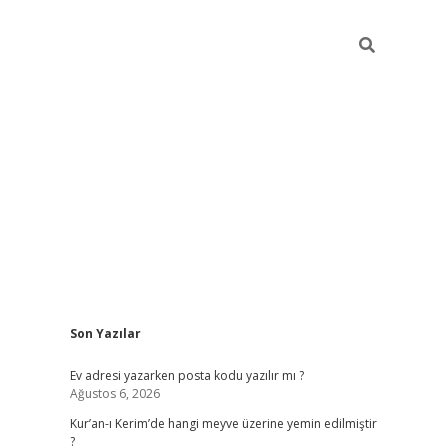
Sidebar
Son Yazılar
ilbet giriş
Ev adresi yazarken posta kodu yazılır mı ?
Ağustos 6, 2026
Kur’an-ı Kerim’de hangi meyve üzerine yemin edilmiştir
?