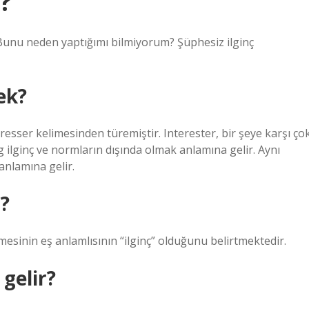
?
nç: Bunu neden yaptığımı bilmiyorum? Şüphesiz ilginç
ek?
resser kelimesinden türemiştir. Interester, bir şeye karşı ço
g ilginç ve normların dışında olmak anlamına gelir. Aynı
anlamına gelir.
?
esinin eş anlamlısının “ilginç” olduğunu belirtmektedir.
gelir?