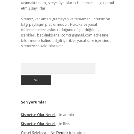
taşımakta olup, siteye üye olarak bu sorumluluğu kabul
etmiş sayılırlar.
Sitemiz, kar amacı gütmeyen ve tamamen ücretsiz bir
bilgi paylaşım platformudur. Hukuka ve yasal
düzenlemelere aykırı olduğunu düşündüğünüz
içerikleri,
backlinkpanelicomtr@gmail.com
adresine
bildirmeniz halinde, ilgili içerikler yasal süre içerisinde
sitemizden kaldırılacaktır.
Arama
Son yorumlar
Kismetse Olur Nereli
için
admin
Kismetse Olur Nereli
için
Reis
Cinsel Seleksiyon Ne Demek
için
admin