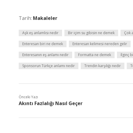
Tarih:
Makaleler
Aşk eş anlamlısı nedir
Bir içim su gibisin ne demek
Çok 
Enteresan biri ne demek
Enteresan kelimesi nereden gelir
Enteresanın eş anlamı nedir
Formatta ne demek
İlginç 
Sponsorun Türkçe anlamı nedir
Trendin karşılığı nedir
T
Önceki Yazı
Akıntı Fazlalığı Nasıl Geçer