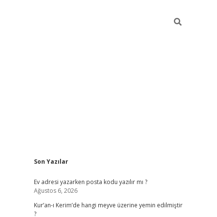
Sidebar
Son Yazılar
ilbet giriş
Ev adresi yazarken posta kodu yazılır mı ?
Ağustos 6, 2026
Kur’an-ı Kerim’de hangi meyve üzerine yemin edilmiştir
?