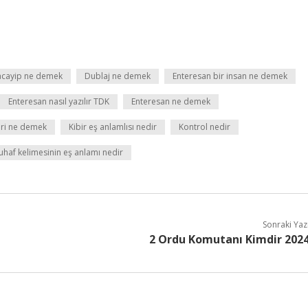
acayip ne demek
Dublaj ne demek
Enteresan bir insan ne demek
Enteresan nasıl yazılır TDK
Enteresan ne demek
biri ne demek
Kibir eş anlamlısı nedir
Kontrol nedir
uhaf kelimesinin eş anlamı nedir
Sonraki Yaz
2 Ordu Komutanı Kimdir 202