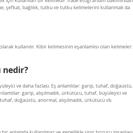
ek için kullanılan bir kelimedir. İfade ettiği anlam bakımından
e, şefkat, bağlılık, tutku ve tutku kelimelerini kullanmak da
olarak kullanılır. Kibir kelimesinin eşanlamlısı olan kelimeler:
 nedir?
yüleyici ve daha fazlası. Eş anlamlılar: garip, tuhaf, doğaüstü,
lamlılar: garip, alışılmadık, ürkütücü, tuhaf, büyüleyici ve
, tuhaf, doğaüstü, anormal, alışılmadık, ürkütücü vb.
u bir anlamda kullanılmaz ve genellikle sinir bozucu insanları