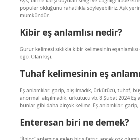
Aşk, birine karşı duyulan sevgi ve bağlılığı ifade etm
popüler olduğunu rahatlıkla söyleyebiliriz. Aşk yerin
mümkündür.
Kibir eş anlamlısı nedir?
Gurur kelimesi sıklıkla kibir kelimesinin eşanlamlısı 
ego. Olan kişi.
Tuhaf kelimesinin eş anlamı
Eş anlamlılar: garip, alışılmadık, ürkütücü, tuhaf, bü
anormal, alışılmadık, ürkütücü vb. 8 Şubat 2024 Eş an
bunlar gibi daha birçok kelime. Eş anlamlılar: garip
Enteresan biri ne demek?
“İlginç” anlamına gelen bir sıfattır, ancak çok oluml