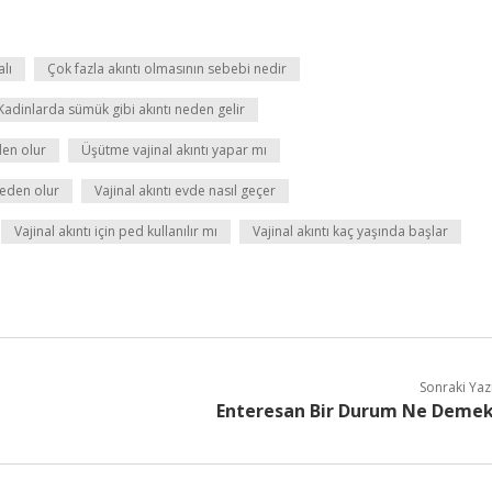
alı
Çok fazla akıntı olmasının sebebi nedir
Kadinlarda sümük gibi akıntı neden gelir
den olur
Üşütme vajinal akıntı yapar mı
 neden olur
Vajinal akıntı evde nasıl geçer
Vajinal akıntı için ped kullanılır mı
Vajinal akıntı kaç yaşında başlar
Sonraki Yaz
Enteresan Bir Durum Ne Deme