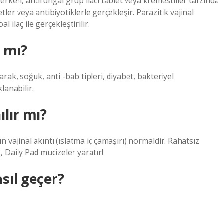
rken, antifungal grup ilacı tablet veya kremestiller tarzınd
etler veya antibiyotiklerle gerçekleşir. Parazitik vajinal
 ilaç ile gerçekleştirilir.
 mı?
arak, soğuk, anti -bab tipleri, diyabet, bakteriyel
anabilir.
ılır mı?
ajinal akıntı (ıslatma iç çamaşırı) normaldir. Rahatsız
, Daily Pad mucizeler yaratır!
sıl geçer?