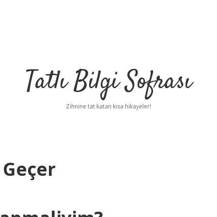
Tatlı Bilgi Sofrası
Zihnine tat katan kısa hikayeler!
l Geçer