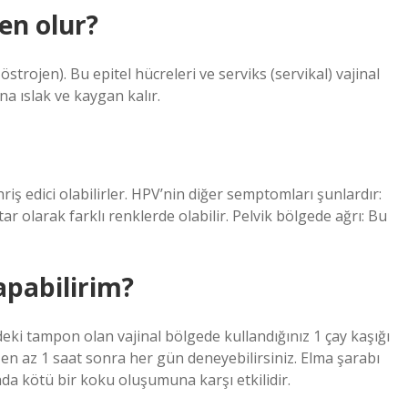
den olur?
östrojen). Bu epitel hücreleri ve serviks (servikal) vajinal
ina ıslak ve kaygan kalır.
ahriş edici olabilirler. HPV’nin diğer semptomları şunlardır:
r olarak farklı renklerde olabilir. Pelvik bölgede ağrı: Bu
apabilirim?
eki tampon olan vajinal bölgede kullandığınız 1 çay kaşığı
 en az 1 saat sonra her gün deneyebilirsiniz. Elma şarabı
ada kötü bir koku oluşumuna karşı etkilidir.