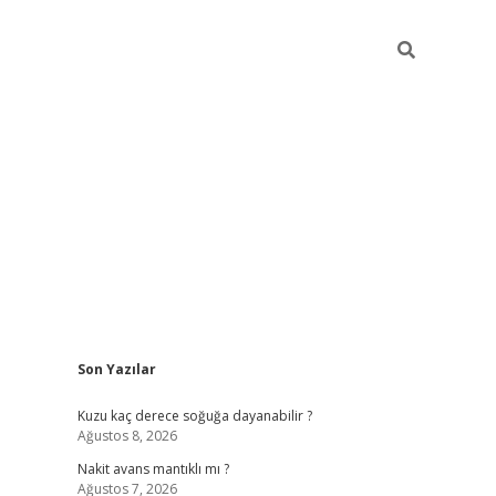
Sidebar
Son Yazılar
ilbet giriş
Kuzu kaç derece soğuğa dayanabilir ?
Ağustos 8, 2026
Nakit avans mantıklı mı ?
Ağustos 7, 2026