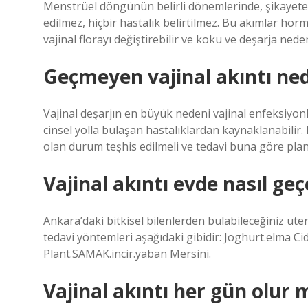
Menstrüel döngünün belirli dönemlerinde, şikayete
edilmez, hiçbir hastalık belirtilmez. Bu akımlar horm
vajinal florayı değiştirebilir ve koku ve deşarja neden
Geçmeyen vajinal akıntı ne
Vajinal deşarjın en büyük nedeni vajinal enfeksiyonla
cinsel yolla bulaşan hastalıklardan kaynaklanabilir
olan durum teşhis edilmeli ve tedavi buna göre plan
Vajinal akıntı evde nasıl geç
Ankara’daki bitkisel bilenlerden bulabileceğiniz uteru
tedavi yöntemleri aşağıdaki gibidir: Joghurt.elma 
Plant.SAMAK.incir.yaban Mersini.
Vajinal akıntı her gün olur 