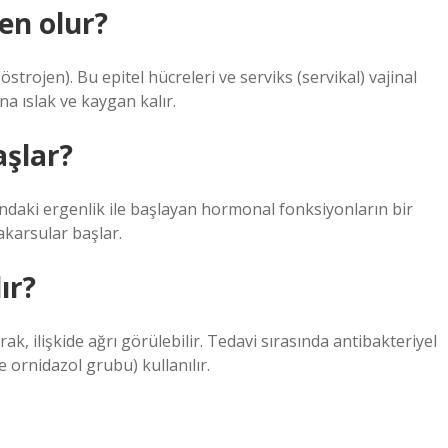
den olur?
östrojen). Bu epitel hücreleri ve serviks (servikal) vajinal
ina ıslak ve kaygan kalır.
aşlar?
sındaki ergenlik ile başlayan hormonal fonksiyonların bir
akarsular başlar.
ır?
rak, ilişkide ağrı görülebilir. Tedavi sırasında antibakteriyel
ve ornidazol grubu) kullanılır.