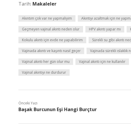
Tarih:
Makaleler
Akıntım çok var ne yapmaliyim
Akıntıyı azaltmak için ne yapm
Geçmeyen vajinal akıntı neden olur
HPV akıntı yapar mı
Kokulu akıntı için evde ne yapabilirim
Sürekli su gibi akıntı ne
Vajinada akıntı ve kaşıntı nasıl geçer
Vajinada sürekli ıslaklık
Vajinal akıntı her gün olur mu
Vajinal akıntı için ne kullanılır
Vajinal akıntıyı ne durdurur
Önceki Yazı
Başak Burcunun Eşi Hangi Burçtur