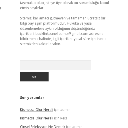
taşımakta olup, siteye üye olarak bu sorumluluğu kabul
z
etmiş sayılırlar.
Sitemiz, kar amacı gütmeyen ve tamamen ücretsiz bir
bilgi paylaşım platformudur. Hukuka ve yasal
düzenlemelere aykırı olduğunu düşündüğünüz
içerikleri,
backlinkpanelicomtr@gmail.com
adresine
bildirmeniz halinde, ilgili içerikler yasal süre içerisinde
sitemizden kaldırılacaktır.
Arama
Son yorumlar
Kismetse Olur Nereli
için
admin
Kismetse Olur Nereli
için
Reis
Cinsel Seleksiyon Ne Demek
için
admin