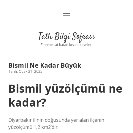
menüyü
Anasayfa
aç
Gizlilik Politikası
Tatlı Bilgi Sofrası
Yasal Uyarı
Zihnine tat katan kısa hikayeler!
Hakkımızda
Bismil Ne Kadar Büyük
Tarih: Ocak 21, 2025
Bismil yüzölçümü ne
kadar?
Diyarbakır ilinin doğusunda yer alan ilçenin
yüzölçümü 1,2 km2’dir.