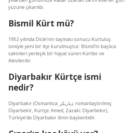
yıllardan günümüze kadar uzanan tarihi eserler gün
yüzüne çıkarıldı.
Bismil Kürt mü?
1952 yılında Dicle’nin taşması sonucu Kurtuluş
ismiyle yeni bir ilçe kurulmuştur. Bismil’in başlıca
sakinleri yerleşik bir hayat süren Kürtler ve
Alevilerdir.
Diyarbakır Kürtçe ismi
nedir?
Diyarbakır (Osmanlıca: دیاربكر; romanlaştırılmış:
Diyarbekir, Kürtçe: Amed, Zazaki: Diyarbekır),
Türkiye’de Diyarbakır ilinin başkentidir.