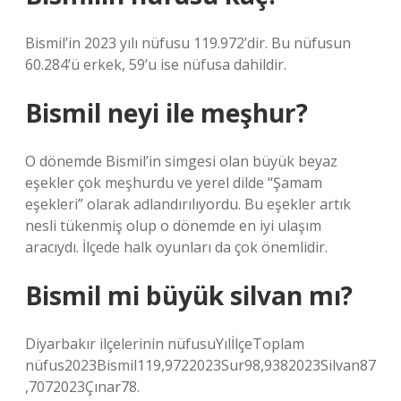
Bismil’in 2023 yılı nüfusu 119.972’dir. Bu nüfusun
60.284’ü erkek, 59’u ise nüfusa dahildir.
Bismil neyi ile meşhur?
O dönemde Bismil’in simgesi olan büyük beyaz
eşekler çok meşhurdu ve yerel dilde “Şamam
eşekleri” olarak adlandırılıyordu. Bu eşekler artık
nesli tükenmiş olup o dönemde en iyi ulaşım
aracıydı. İlçede halk oyunları da çok önemlidir.
Bismil mi büyük silvan mı?
Diyarbakır ilçelerinin nüfusuYılİlçeToplam
nüfus2023Bismil119,9722023Sur98,9382023Silvan87
,7072023Çınar78.