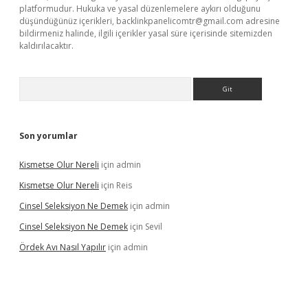
platformudur. Hukuka ve yasal düzenlemelere aykırı olduğunu
düşündüğünüz içerikleri,
backlinkpanelicomtr@gmail.com
adresine
bildirmeniz halinde, ilgili içerikler yasal süre içerisinde sitemizden
kaldırılacaktır.
Arama
Son yorumlar
Kismetse Olur Nereli
için
admin
Kismetse Olur Nereli
için
Reis
Cinsel Seleksiyon Ne Demek
için
admin
Cinsel Seleksiyon Ne Demek
için
Sevil
Ördek Avı Nasıl Yapılır
için
admin