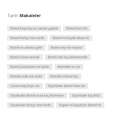
Tarih:
Makaleler
Bismil Köprüsü ne zaman yapıldı
Bismil Kürt mü
Bismil Kürtçe ismi nedir
Bismil mi büyük silvan mı
Bismil ne anlama gelir
Bismil neyi ile meşhur
Bismil Ovası nerede
Bismil Van kaç kilometredir
Bismil yüzölçümü ne kadar
Bismilde ne var
Bismilin eski adı nedir
Bismilin nüfusu kaç
Çınarın kaç köyü var
Diyarbakır Bismil Alevi mi
Diyarbakır Bismil arası kaç kilometre
Diyarbakır kaç km2
Diyarbakır Kürtçe ismi nedir
Ergani mi büyük bir Bismil mi