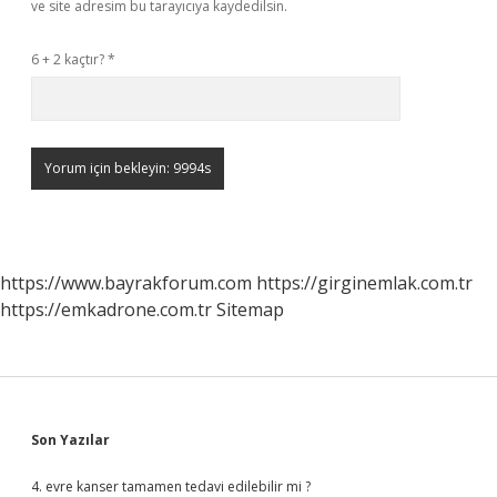
ve site adresim bu tarayıcıya kaydedilsin.
6 + 2 kaçtır?
*
https://www.bayrakforum.com
https://girginemlak.com.tr
https://emkadrone.com.tr
Sitemap
Sidebar
Son Yazılar
4. evre kanser tamamen tedavi edilebilir mi ?