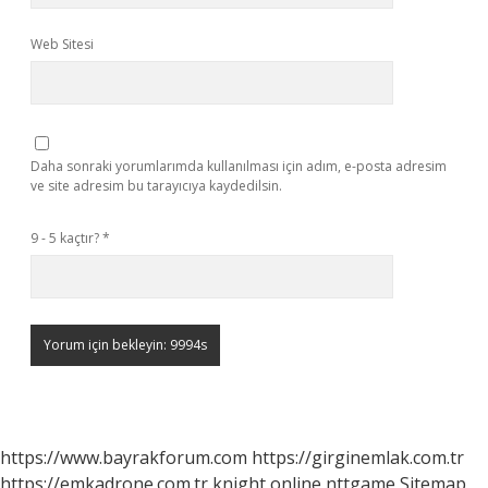
Web Sitesi
Daha sonraki yorumlarımda kullanılması için adım, e-posta adresim
ve site adresim bu tarayıcıya kaydedilsin.
9 - 5 kaçtır?
*
https://www.bayrakforum.com
https://girginemlak.com.tr
https://emkadrone.com.tr
knight online
nttgame
Sitemap