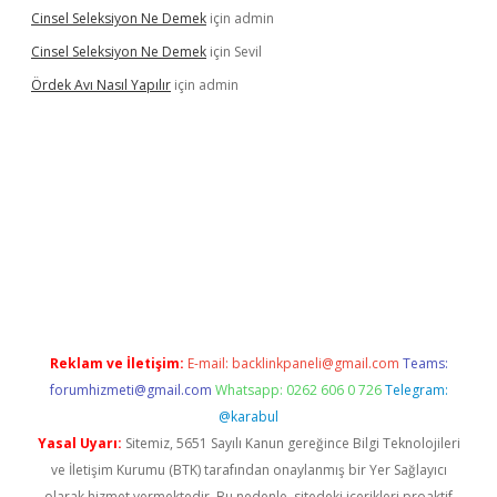
Cinsel Seleksiyon Ne Demek
için
admin
Cinsel Seleksiyon Ne Demek
için
Sevil
Ördek Avı Nasıl Yapılır
için
admin
riş
Reklam ve İletişim:
E-mail:
backlinkpaneli@gmail.com
Teams:
forumhizmeti@gmail.com
Whatsapp: 0262 606 0 726
Telegram:
@karabul
Yasal Uyarı:
Sitemiz, 5651 Sayılı Kanun gereğince Bilgi Teknolojileri
ve İletişim Kurumu (BTK) tarafından onaylanmış bir Yer Sağlayıcı
olarak hizmet vermektedir. Bu nedenle, sitedeki içerikleri proaktif