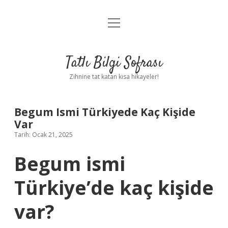
menüyü
Anasayfa
aç
Gizlilik Politikası
Tatlı Bilgi Sofrası
Yasal Uyarı
Zihnine tat katan kısa hikayeler!
Hakkımızda
Begum Ismi Türkiyede Kaç Kişide
Var
Tarih: Ocak 21, 2025
Begum ismi
Türkiye’de kaç kişide
var?