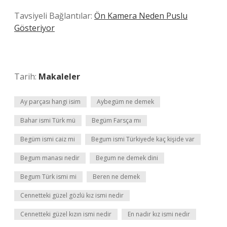
Tavsiyeli Bağlantılar:
Ön Kamera Neden Puslu
Gösteriyor
Tarih:
Makaleler
Ay parçası hangi isim
Aybegüm ne demek
Bahar ismi Türk mü
Begüm Farsça mı
Begüm ismi caiz mi
Begum ismi Türkiyede kaç kişide var
Begum manası nedir
Begum ne demek dini
Begum Türk ismi mi
Beren ne demek
Cennetteki güzel gözlü kız ismi nedir
Cennetteki güzel kızın ismi nedir
En nadir kız ismi nedir