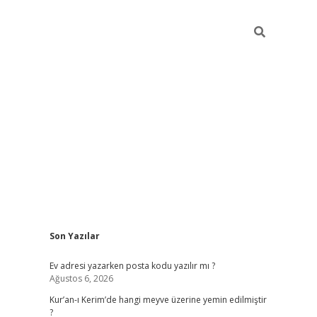
Sidebar
Son Yazılar
ilbet giriş
Ev adresi yazarken posta kodu yazılır mı ?
Ağustos 6, 2026
Kur’an-ı Kerim’de hangi meyve üzerine yemin edilmiştir
?