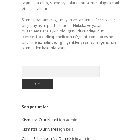
taşımakta olup, siteye üye olarak bu sorumluluğu kabul
etmiş sayılırlar.
Sitemiz, kar amacı gütmeyen ve tamamen ücretsiz bir
bilgi paylaşım platformudur. Hukuka ve yasal
düzenlemelere aykırı olduğunu düşündüğünüz
içerikleri,
backlinkpanelicomtr@gmail.com
adresine
bildirmeniz halinde, ilgili içerikler yasal süre içerisinde
sitemizden kaldırılacaktır.
Arama
Son yorumlar
Kismetse Olur Nereli
için
admin
Kismetse Olur Nereli
için
Reis
Cinsel Seleksiyon Ne Demek
için
admin