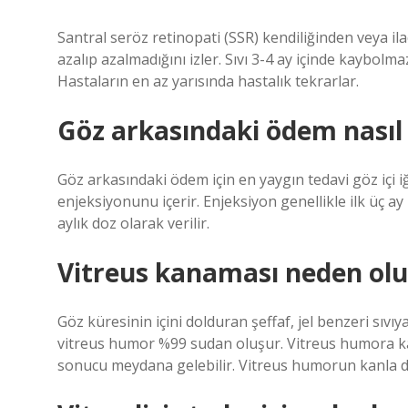
Santral seröz retinopati (SSR) kendiliğinden veya ila
azalıp azalmadığını izler. Sıvı 3-4 ay içinde kaybolm
Hastaların en az yarısında hastalık tekrarlar.
Göz arkasındaki ödem nasıl t
Göz arkasındaki ödem için en yaygın tedavi göz içi iğ
enjeksiyonunu içerir. Enjeksiyon genellikle ilk üç ay
aylık doz olarak verilir.
Vitreus kanaması neden olu
Göz küresinin içini dolduran şeffaf, jel benzeri sıvı
vitreus humor %99 sudan oluşur. Vitreus humora ka
sonucu meydana gelebilir. Vitreus humorun kanla d