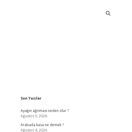
Sidebar
Son Yazılar
ilbet giriş
Ayağın ağrıması neden olur ?
Ağustos 5, 2026
Arabada kasa ne demek ?
Ağustos 4, 2026