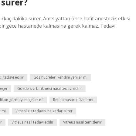
 sürer?
 birkaç dakika sürer. Ameliyattan önce hafif anestezik etkisi
 bir gece hastanede kalmasına gerek kalmaz. Tedavi
 tedavi edilir
Göz hücreleri kendini yeniler mi
geçer
Gözde sıvı birikmesi nasıl tedavi edilir
ilikon görmeyi engeller mi
Retina hasarı düzelir mi
i mi
Vitreolizis tedavisi ne kadar sürer
ur
Vitreus nasıl tedavi edilir
Vitreus nasıl temizlenir