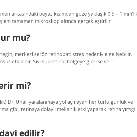
emen arkasındaki beyaz kısımdan göze yaklaşık 0,5 – 1 mm’li
 işlem tamamen mikroskop altında gerçekleştirilir.
olur mu?
ğin, merkezi seröz retinopati stres nedeniyle gelişebilir.
suz etkilenir. Sıvı subretinal bölgeye girerse ve
erir mi?
ğlık) Dr. Ünal, yaralanmaya yol açmayan her türlü günlük ve
rma gibi, retinaya dolaylı mekanik etki yaparak retina yırtığı
davi edilir?