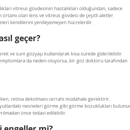
alıkları vitreus gövdesinin hastalıkları olduğundan, sadece
ortamı olan lens ve vitreus gövdesi de çeşitli aletler
releri kendilerini yenileyemeyen hücrelerdir.
asıl geçer?
ek ve suni gözyaşı kullanılarak kısa sürede giderilebilir.
mptomlara da neden oluyorsa, bir göz doktoru tarafından
ilirken, retina dekolmanı cerrahi müdahale gerektirir.
ı boyutlardaki nesneleri görme gibi görme bozuklukları bulunur
rılmadan önce tedavi edilebilir.
i engeller mi?