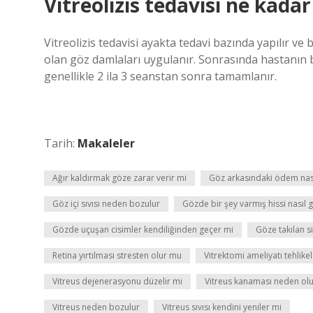
Vitreolizis tedavisi ne kadar
Vitreolizis tedavisi ayakta tedavi bazında yapılır ve
olan göz damlaları uygulanır. Sonrasında hastanın
genellikle 2 ila 3 seanstan sonra tamamlanır.
Tarih:
Makaleler
Ağır kaldırmak göze zarar verir mi
Göz arkasındaki ödem nasıl
Göz içi sıvısı neden bozulur
Gözde bir şey varmış hissi nasıl 
Gözde uçuşan cisimler kendiliğinden geçer mi
Göze takılan s
Retina yırtılması stresten olur mu
Vitrektomi ameliyatı tehlikel
Vitreus dejenerasyonu düzelir mi
Vitreus kanaması neden ol
Vitreus neden bozulur
Vitreus sıvısı kendini yeniler mi