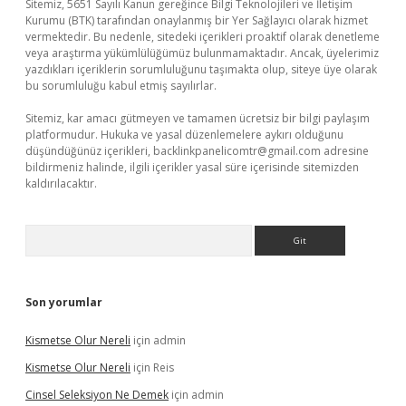
Sitemiz, 5651 Sayılı Kanun gereğince Bilgi Teknolojileri ve İletişim
Kurumu (BTK) tarafından onaylanmış bir Yer Sağlayıcı olarak hizmet
vermektedir. Bu nedenle, sitedeki içerikleri proaktif olarak denetleme
veya araştırma yükümlülüğümüz bulunmamaktadır. Ancak, üyelerimiz
yazdıkları içeriklerin sorumluluğunu taşımakta olup, siteye üye olarak
bu sorumluluğu kabul etmiş sayılırlar.
Sitemiz, kar amacı gütmeyen ve tamamen ücretsiz bir bilgi paylaşım
platformudur. Hukuka ve yasal düzenlemelere aykırı olduğunu
düşündüğünüz içerikleri,
backlinkpanelicomtr@gmail.com
adresine
bildirmeniz halinde, ilgili içerikler yasal süre içerisinde sitemizden
kaldırılacaktır.
Arama
Son yorumlar
Kismetse Olur Nereli
için
admin
Kismetse Olur Nereli
için
Reis
Cinsel Seleksiyon Ne Demek
için
admin