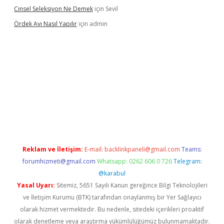
Cinsel Seleksiyon Ne Demek
için
Sevil
Ördek Avı Nasıl Yapılır
için
admin
ilbet giriş
Reklam ve İletişim:
E-mail:
backlinkpaneli@gmail.com
Teams:
forumhizmeti@gmail.com
Whatsapp: 0262 606 0 726
Telegram:
@karabul
Yasal Uyarı:
Sitemiz, 5651 Sayılı Kanun gereğince Bilgi Teknolojileri
ve İletişim Kurumu (BTK) tarafından onaylanmış bir Yer Sağlayıcı
olarak hizmet vermektedir. Bu nedenle, sitedeki içerikleri proaktif
olarak denetleme veya araştırma yükümlülüğümüz bulunmamaktadır.