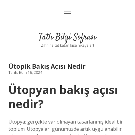
menüyü
Anasayfa
aç
Gizlilik Politikası
Tatlı Bilgi Sofrası
Yasal Uyarı
Zihnine tat katan kısa hikayeler!
Hakkımızda
Ütopik Bakış Açısı Nedir
Tarih: Ekim 16, 2024
Ütopyan bakış açısı
nedir?
Ütopya; gerçekte var olmayan tasarlanmış ideal bir
toplum. Ütopyalar, günümüzde artık uygulanabilir