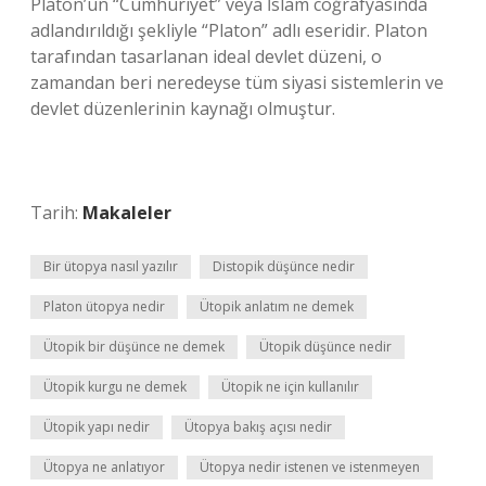
Platon’un “Cumhuriyet” veya İslam coğrafyasında
adlandırıldığı şekliyle “Platon” adlı eseridir. Platon
tarafından tasarlanan ideal devlet düzeni, o
zamandan beri neredeyse tüm siyasi sistemlerin ve
devlet düzenlerinin kaynağı olmuştur.
Tarih:
Makaleler
Bir ütopya nasıl yazılır
Distopik düşünce nedir
Platon ütopya nedir
Ütopik anlatım ne demek
Ütopik bir düşünce ne demek
Ütopik düşünce nedir
Ütopik kurgu ne demek
Ütopik ne için kullanılır
Ütopik yapı nedir
Ütopya bakış açısı nedir
Ütopya ne anlatıyor
Ütopya nedir istenen ve istenmeyen