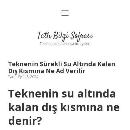
menüyü
Anasayfa
aç
Gizlilik Politikası
Tatlı Bilgi Sofrası
Yasal Uyarı
Zihnine tat katan kısa hikayeler!
Hakkımızda
Teknenin Sürekli Su Altında Kalan
Dış Kısmına Ne Ad Verilir
Tarih: Eylül 8, 2024
Teknenin su altında
kalan dış kısmına ne
denir?