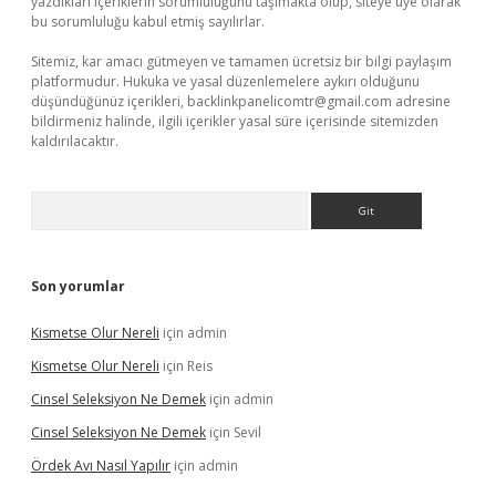
yazdıkları içeriklerin sorumluluğunu taşımakta olup, siteye üye olarak
bu sorumluluğu kabul etmiş sayılırlar.
Sitemiz, kar amacı gütmeyen ve tamamen ücretsiz bir bilgi paylaşım
platformudur. Hukuka ve yasal düzenlemelere aykırı olduğunu
düşündüğünüz içerikleri,
backlinkpanelicomtr@gmail.com
adresine
bildirmeniz halinde, ilgili içerikler yasal süre içerisinde sitemizden
kaldırılacaktır.
Arama
Son yorumlar
Kismetse Olur Nereli
için
admin
Kismetse Olur Nereli
için
Reis
Cinsel Seleksiyon Ne Demek
için
admin
Cinsel Seleksiyon Ne Demek
için
Sevil
Ördek Avı Nasıl Yapılır
için
admin