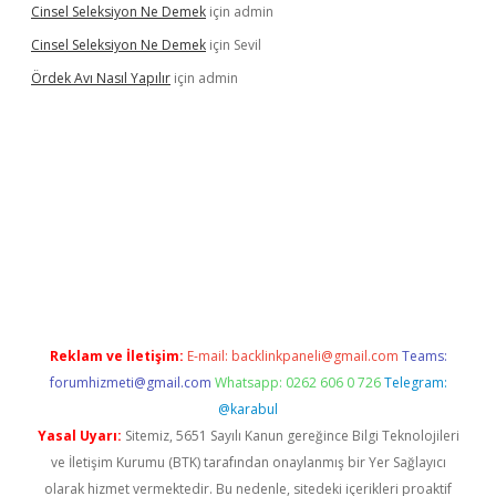
Cinsel Seleksiyon Ne Demek
için
admin
Cinsel Seleksiyon Ne Demek
için
Sevil
Ördek Avı Nasıl Yapılır
için
admin
iriş
Reklam ve İletişim:
E-mail:
backlinkpaneli@gmail.com
Teams:
forumhizmeti@gmail.com
Whatsapp: 0262 606 0 726
Telegram:
@karabul
Yasal Uyarı:
Sitemiz, 5651 Sayılı Kanun gereğince Bilgi Teknolojileri
ve İletişim Kurumu (BTK) tarafından onaylanmış bir Yer Sağlayıcı
olarak hizmet vermektedir. Bu nedenle, sitedeki içerikleri proaktif