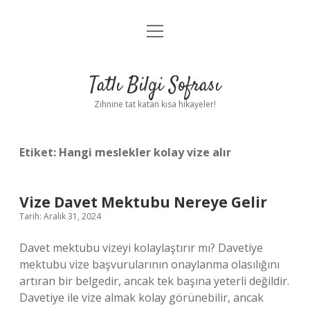
menüyü
Anasayfa
aç
Gizlilik Politikası
Tatlı Bilgi Sofrası
Yasal Uyarı
Zihnine tat katan kısa hikayeler!
Hakkımızda
Etiket:
Hangi meslekler kolay vize alır
Vize Davet Mektubu Nereye Gelir
Tarih: Aralık 31, 2024
Davet mektubu vizeyi kolaylaştırır mı? Davetiye
mektubu vize başvurularının onaylanma olasılığını
artıran bir belgedir, ancak tek başına yeterli değildir.
Davetiye ile vize almak kolay görünebilir, ancak