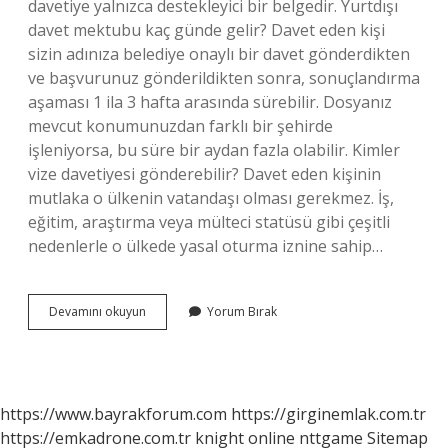
davetiye yalnızca destekleyici bir belgedir. Yurtdışı
davet mektubu kaç günde gelir? Davet eden kişi
sizin adınıza belediye onaylı bir davet gönderdikten
ve başvurunuz gönderildikten sonra, sonuçlandırma
aşaması 1 ila 3 hafta arasında sürebilir. Dosyanız
mevcut konumunuzdan farklı bir şehirde
işleniyorsa, bu süre bir aydan fazla olabilir. Kimler
vize davetiyesi gönderebilir? Davet eden kişinin
mutlaka o ülkenin vatandaşı olması gerekmez. İş,
eğitim, araştırma veya mülteci statüsü gibi çeşitli
nedenlerle o ülkede yasal oturma iznine sahip…
Vize
Devamını okuyun
Yorum Bırak
Davet
Mektubu
Nereye
Gelir
https://www.bayrakforum.com
https://girginemlak.com.tr
https://emkadrone.com.tr
knight online
nttgame
Sitemap