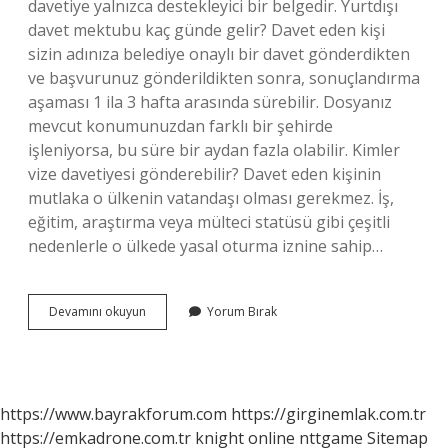
davetiye yalnızca destekleyici bir belgedir. Yurtdışı
davet mektubu kaç günde gelir? Davet eden kişi
sizin adınıza belediye onaylı bir davet gönderdikten
ve başvurunuz gönderildikten sonra, sonuçlandırma
aşaması 1 ila 3 hafta arasında sürebilir. Dosyanız
mevcut konumunuzdan farklı bir şehirde
işleniyorsa, bu süre bir aydan fazla olabilir. Kimler
vize davetiyesi gönderebilir? Davet eden kişinin
mutlaka o ülkenin vatandaşı olması gerekmez. İş,
eğitim, araştırma veya mülteci statüsü gibi çeşitli
nedenlerle o ülkede yasal oturma iznine sahip…
Vize
Devamını okuyun
Yorum Bırak
Davet
Mektubu
Nereye
Gelir
https://www.bayrakforum.com
https://girginemlak.com.tr
https://emkadrone.com.tr
knight online
nttgame
Sitemap