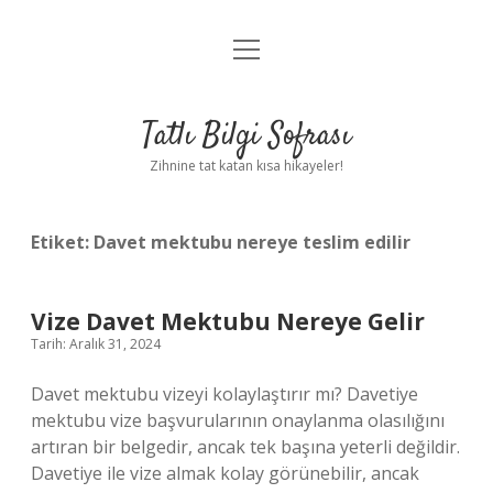
menüyü
Anasayfa
aç
Gizlilik Politikası
Tatlı Bilgi Sofrası
Yasal Uyarı
Zihnine tat katan kısa hikayeler!
Hakkımızda
Etiket:
Davet mektubu nereye teslim edilir
Vize Davet Mektubu Nereye Gelir
Tarih: Aralık 31, 2024
Davet mektubu vizeyi kolaylaştırır mı? Davetiye
mektubu vize başvurularının onaylanma olasılığını
artıran bir belgedir, ancak tek başına yeterli değildir.
Davetiye ile vize almak kolay görünebilir, ancak