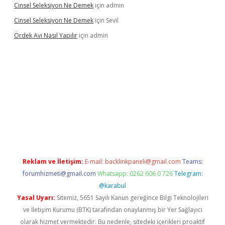
Cinsel Seleksiyon Ne Demek
için
admin
Cinsel Seleksiyon Ne Demek
için
Sevil
Ördek Avı Nasıl Yapılır
için
admin
iriş
Reklam ve İletişim:
E-mail:
backlinkpaneli@gmail.com
Teams:
forumhizmeti@gmail.com
Whatsapp: 0262 606 0 726
Telegram:
@karabul
Yasal Uyarı:
Sitemiz, 5651 Sayılı Kanun gereğince Bilgi Teknolojileri
ve İletişim Kurumu (BTK) tarafından onaylanmış bir Yer Sağlayıcı
olarak hizmet vermektedir. Bu nedenle, sitedeki içerikleri proaktif