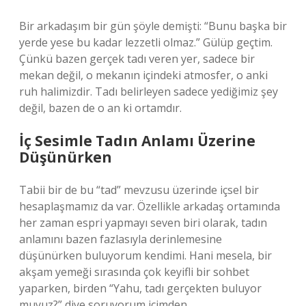
Bir arkadaşım bir gün şöyle demişti: “Bunu başka bir
yerde yese bu kadar lezzetli olmaz.” Gülüp geçtim.
Çünkü bazen gerçek tadı veren yer, sadece bir
mekan değil, o mekanın içindeki atmosfer, o anki
ruh halimizdir. Tadı belirleyen sadece yediğimiz şey
değil, bazen de o an ki ortamdır.
İç Sesimle Tadın Anlamı Üzerine
Düşünürken
Tabii bir de bu “tad” mevzusu üzerinde içsel bir
hesaplaşmamız da var. Özellikle arkadaş ortamında
her zaman espri yapmayı seven biri olarak, tadın
anlamını bazen fazlasıyla derinlemesine
düşünürken buluyorum kendimi. Hani mesela, bir
akşam yemeği sırasında çok keyifli bir sohbet
yaparken, birden “Yahu, tadı gerçekten buluyor
muyuz?” diye soruyorum içimden.