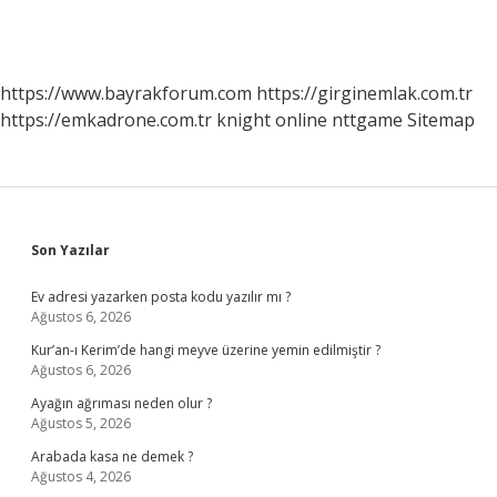
https://www.bayrakforum.com
https://girginemlak.com.tr
https://emkadrone.com.tr
knight online
nttgame
Sitemap
Sidebar
Son Yazılar
Ev adresi yazarken posta kodu yazılır mı ?
Ağustos 6, 2026
Kur’an-ı Kerim’de hangi meyve üzerine yemin edilmiştir ?
Ağustos 6, 2026
Ayağın ağrıması neden olur ?
Ağustos 5, 2026
Arabada kasa ne demek ?
Ağustos 4, 2026