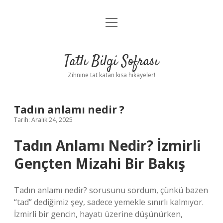
menüyü
Anasayfa
aç
Gizlilik Politikası
Tatlı Bilgi Sofrası
Yasal Uyarı
Zihnine tat katan kısa hikayeler!
Hakkımızda
Tadın anlamı nedir ?
Tarih: Aralık 24, 2025
Tadın Anlamı Nedir? İzmirli
Gençten Mizahi Bir Bakış
Tadın anlamı nedir? sorusunu sordum, çünkü bazen
“tad” dediğimiz şey, sadece yemekle sınırlı kalmıyor.
İzmirli bir gencin, hayatı üzerine düşünürken,