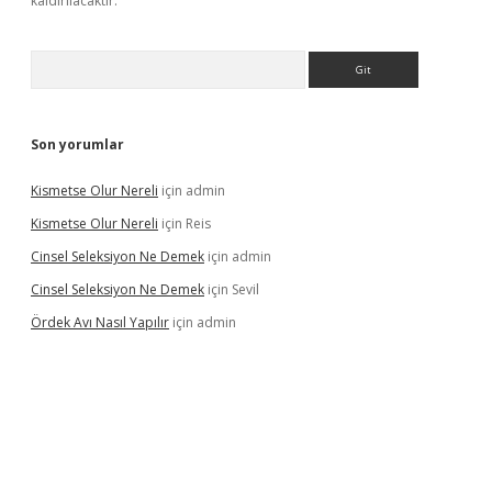
kaldırılacaktır.
Arama
Son yorumlar
Kismetse Olur Nereli
için
admin
Kismetse Olur Nereli
için
Reis
Cinsel Seleksiyon Ne Demek
için
admin
Cinsel Seleksiyon Ne Demek
için
Sevil
Ördek Avı Nasıl Yapılır
için
admin
ş