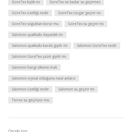
GoreTex kışlık mı
GoreTex ne kadar su geçirmez
GoreTex özelliği nedir
GoreTex rüzgar geçirir mi
GoreTex soğuktan korur mu
GoreTex su geçirir mi
Salomon ayakkabı dayanıklı mı
Salomon ayakkabı karda giyilir mi
Salomon GoreTex nedir
Salomon GoreTex yazın giyilir mi
Salomon hangi ülkenin malı
Salomon orjinal olduğunu nasıl anlarız
Salomon özelliği nedir
Salomon su geçirir mi
Terrex su geçiriyor mu
Önceki Yazı