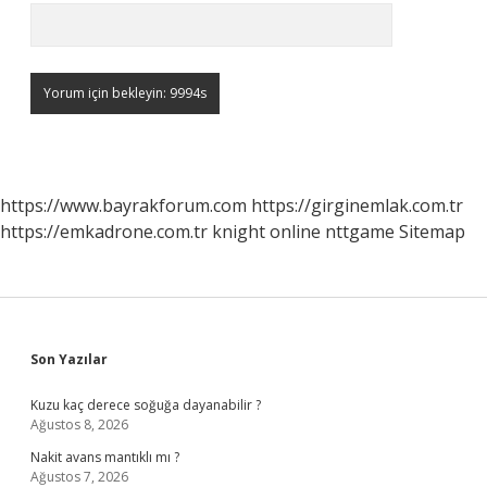
https://www.bayrakforum.com
https://girginemlak.com.tr
https://emkadrone.com.tr
knight online
nttgame
Sitemap
Sidebar
Son Yazılar
Kuzu kaç derece soğuğa dayanabilir ?
Ağustos 8, 2026
Nakit avans mantıklı mı ?
Ağustos 7, 2026