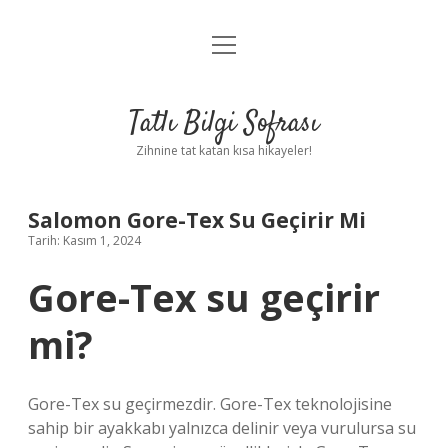
menüyü
Anasayfa
aç
Gizlilik Politikası
Tatlı Bilgi Sofrası
Yasal Uyarı
Zihnine tat katan kısa hikayeler!
Hakkımızda
Salomon Gore-Tex Su Geçirir Mi
Tarih: Kasım 1, 2024
Gore-Tex su geçirir
mi?
Gore-Tex su geçirmezdir. Gore-Tex teknolojisine
sahip bir ayakkabı yalnızca delinir veya vurulursa su