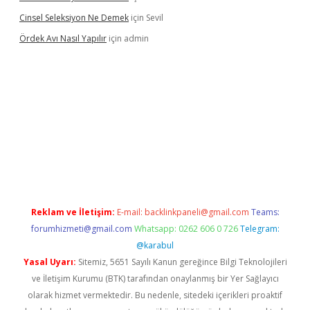
Cinsel Seleksiyon Ne Demek
için
Sevil
Ördek Avı Nasıl Yapılır
için
admin
riş
Reklam ve İletişim:
E-mail:
backlinkpaneli@gmail.com
Teams:
forumhizmeti@gmail.com
Whatsapp: 0262 606 0 726
Telegram:
@karabul
Yasal Uyarı:
Sitemiz, 5651 Sayılı Kanun gereğince Bilgi Teknolojileri
ve İletişim Kurumu (BTK) tarafından onaylanmış bir Yer Sağlayıcı
olarak hizmet vermektedir. Bu nedenle, sitedeki içerikleri proaktif