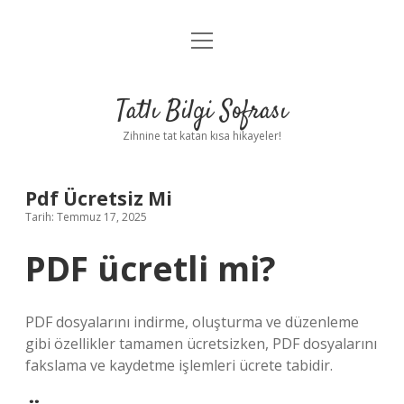
menüyü
Anasayfa
aç
Gizlilik Politikası
Tatlı Bilgi Sofrası
Yasal Uyarı
Zihnine tat katan kısa hikayeler!
Hakkımızda
Pdf Ücretsiz Mi
Tarih: Temmuz 17, 2025
PDF ücretli mi?
PDF dosyalarını indirme, oluşturma ve düzenleme
gibi özellikler tamamen ücretsizken, PDF dosyalarını
fakslama ve kaydetme işlemleri ücrete tabidir.