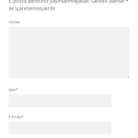
E-posta adresiniz yayınlanmayacak.
Gerekli alanlar
*
ile işaretlenmişlerdir
Yorum
İsim*
E-Posta*