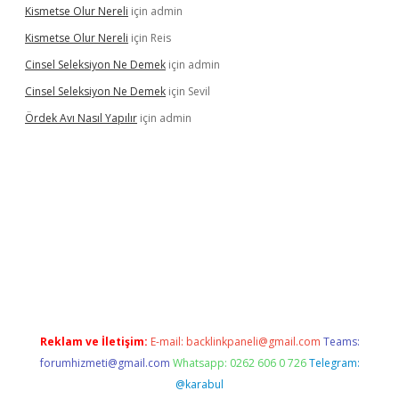
Kismetse Olur Nereli
için
admin
Kismetse Olur Nereli
için
Reis
Cinsel Seleksiyon Ne Demek
için
admin
Cinsel Seleksiyon Ne Demek
için
Sevil
Ördek Avı Nasıl Yapılır
için
admin
et giriş
Reklam ve İletişim:
E-mail:
backlinkpaneli@gmail.com
Teams:
forumhizmeti@gmail.com
Whatsapp: 0262 606 0 726
Telegram:
@karabul