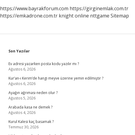
https://www.bayrakforum.com
https://girginemlak.com.tr
https://emkadrone.com.tr
knight online
nttgame
Sitemap
Sidebar
Son Yazılar
Ev adresi yazarken posta kodu yazılır mı ?
Ağustos 6, 2026
Kur’an-ı Kerim’de hangi meyve üzerine yemin edilmiştir ?
Ağustos 6, 2026
Ayağın ağrıması neden olur ?
Ağustos 5, 2026
Arabada kasa ne demek ?
Ağustos 4, 2026
Kurul Kalesi kaç basamak ?
Temmuz 30, 2026