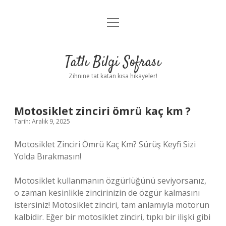
menüyü
Anasayfa
aç
Gizlilik Politikası
Tatlı Bilgi Sofrası
Yasal Uyarı
Zihnine tat katan kısa hikayeler!
Hakkımızda
Motosiklet zinciri ömrü kaç km ?
Tarih: Aralık 9, 2025
Motosiklet Zinciri Ömrü Kaç Km? Sürüş Keyfi Sizi
Yolda Bırakmasın!
Motosiklet kullanmanın özgürlüğünü seviyorsanız,
o zaman kesinlikle zincirinizin de özgür kalmasını
istersiniz! Motosiklet zinciri, tam anlamıyla motorun
kalbidir. Eğer bir motosiklet zinciri, tıpkı bir ilişki gibi