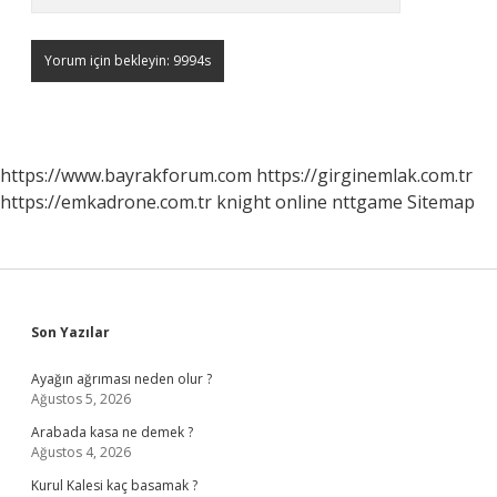
https://www.bayrakforum.com
https://girginemlak.com.tr
https://emkadrone.com.tr
knight online
nttgame
Sitemap
Sidebar
Son Yazılar
Ayağın ağrıması neden olur ?
Ağustos 5, 2026
Arabada kasa ne demek ?
Ağustos 4, 2026
Kurul Kalesi kaç basamak ?