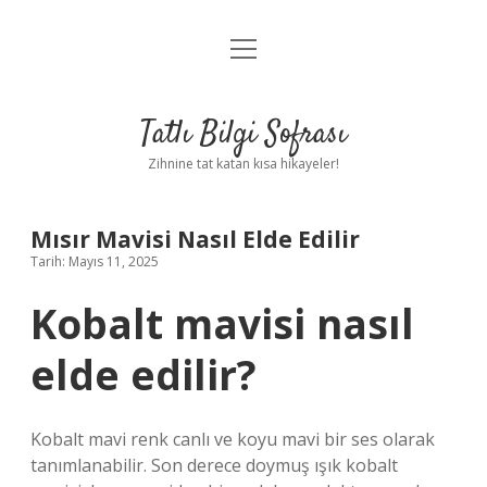
menüyü
Anasayfa
aç
Gizlilik Politikası
Tatlı Bilgi Sofrası
Yasal Uyarı
Zihnine tat katan kısa hikayeler!
Hakkımızda
Mısır Mavisi Nasıl Elde Edilir
Tarih: Mayıs 11, 2025
Kobalt mavisi nasıl
elde edilir?
Kobalt mavi renk canlı ve koyu mavi bir ses olarak
tanımlanabilir. Son derece doymuş ışık kobalt