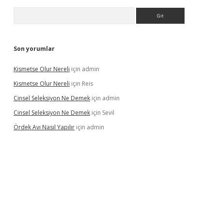
Arama
Son yorumlar
Kismetse Olur Nereli
için
admin
Kismetse Olur Nereli
için
Reis
Cinsel Seleksiyon Ne Demek
için
admin
Cinsel Seleksiyon Ne Demek
için
Sevil
Ördek Avı Nasıl Yapılır
için
admin
iş