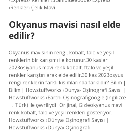
›Express› Renkler ›Stahlblueadobe› Express
›Renkler› Çelik Mavi
Okyanus mavisi nasıl elde
edilir?
Okyanus mavisinin rengi, kobalt, falo ve yeşil
renklerin bir karışımı ile korunur.30 kaslar
2023osiyanus mavi renk kobalt, ftalo ve yeşil
renkler karıştırılarak elde edilir.30 kas 2023osyus
rengi renklerin farklı kısımlarında farklıdır? Bilim |
Bilim | Howstuffworks ›Dünya› Oşinografi Sayısı |
Howstuffworks ›Earth› Oşinografigoogle (İngilizce
→ Türk) ile çevriliydi · Orijinal, Gizleokyanus mavi
renk kobalt, falo ve yeşil renkleri gösteriyor.
Howstuffworks ›Dünya› Oşinografi Sayısı |
Howstuffworks ›Dünya› Oşinografi