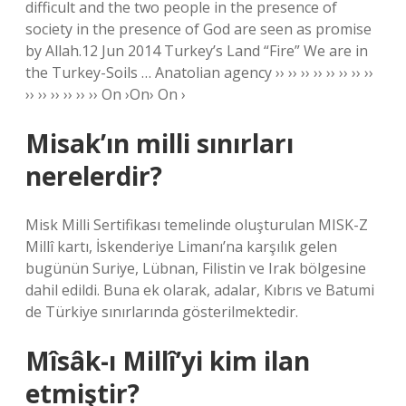
difficult and the two people in the presence of
society in the presence of God are seen as promise
by Allah.12 Jun 2014 Turkey’s Land “Fire” We are in
the Turkey-Soils … Anatolian agency ›› ›› ›› ›› ›› ›› ›› ››
›› ›› ›› ›› ›› ›› On ›On› On ›
Misak’ın milli sınırları
nerelerdir?
Misk Milli Sertifikası temelinde oluşturulan MISK-Z
Millî kartı, İskenderiye Limanı’na karşılık gelen
bugünün Suriye, Lübnan, Filistin ve Irak bölgesine
dahil edildi. Buna ek olarak, adalar, Kıbrıs ve Batumi
de Türkiye sınırlarında gösterilmektedir.
Mîsâk-ı Millî’yi kim ilan
etmiştir?