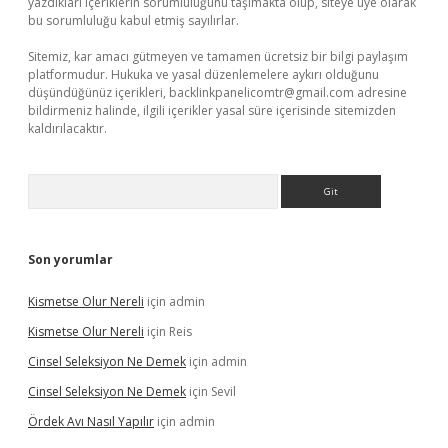
yazdıkları içeriklerin sorumluluğunu taşımakta olup, siteye üye olarak
bu sorumluluğu kabul etmiş sayılırlar.
Sitemiz, kar amacı gütmeyen ve tamamen ücretsiz bir bilgi paylaşım
platformudur. Hukuka ve yasal düzenlemelere aykırı olduğunu
düşündüğünüz içerikleri,
backlinkpanelicomtr@gmail.com
adresine
bildirmeniz halinde, ilgili içerikler yasal süre içerisinde sitemizden
kaldırılacaktır.
Arama
Son yorumlar
Kismetse Olur Nereli
için
admin
Kismetse Olur Nereli
için
Reis
Cinsel Seleksiyon Ne Demek
için
admin
Cinsel Seleksiyon Ne Demek
için
Sevil
Ördek Avı Nasıl Yapılır
için
admin