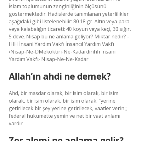
İslam toplumunun zenginliğinin ölçüsünü
göstermektedir. Hadislerde tanımlanan yeterlilikler
aşağıdaki gibi listelenebilir: 80.18 gr. Altın veya para
veya kalabalığın ticareti; 40 koyun veya keçi, 30 sığır,
5 deve. Nisap bu ne anlama geliyor? Miktar nedir? -
IHH İnsani Yardım Vakfı İnsancıl Yardım Vakfı
›Nisap-Ne-DMekoktiri-Ne-Kadardirihh İnsani
Yardım Vakfı› Nisap-Ne-Ne-Kadar
Allah’ın ahdi ne demek?
Ahd, bir masdar olarak, bir isim olarak, bir isim
olarak, bir isim olarak, bir isim olarak, “yerine
getirilecek bir şey yerine getirilecek, vaatler verin ;;
federal hükümette yemin ve net bir vaat anlamı
vardır.
Zer alemi ne anlama gelir?