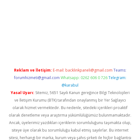
 giriş
Reklam ve İletişim:
E-mail:
backlinkpaneli@gmail.com
Teams:
forumhizmeti@gmail.com
Whatsapp: 0262 606 0 726
Telegram:
@karabul
Yasal Uyarı:
Sitemiz, 5651 Sayılı Kanun gereğince Bilgi Teknolojileri
ve İletişim Kurumu (BTK) tarafından onaylanmış bir Yer Sağlayıcı
olarak hizmet vermektedir. Bu nedenle, sitedeki içerikleri proaktif
olarak denetleme veya araştırma yükümlülüğümüz bulunmamaktadır.
Ancak, üyelerimiz yazdıkları içeriklerin sorumluluğunu taşımakta olup,
siteye üye olarak bu sorumluluğu kabul etmiş sayılırlar. Bu internet
sitesi, herhangi bir marka, kurum veya şahıs şirketi ile hiçbir bağlantısı