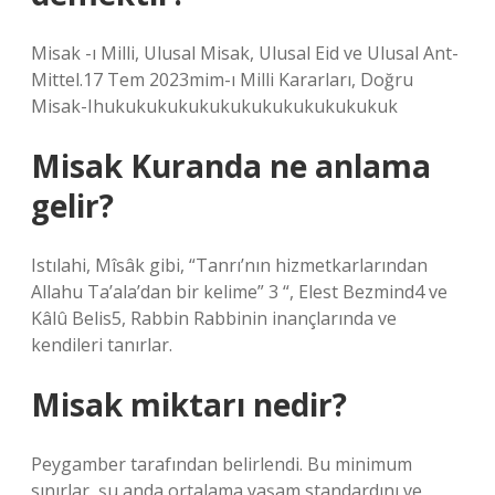
Misak -ı Milli, Ulusal Misak, Ulusal Eid ve Ulusal Ant-
Mittel.17 Tem 2023mim-ı Milli Kararları, Doğru
Misak-Ihukukukukukukukukukukukukukuk
Misak Kuranda ne anlama
gelir?
Istılahi, Mîsâk gibi, “Tanrı’nın hizmetkarlarından
Allahu Ta’ala’dan bir kelime” 3 “, Elest Bezmind4 ve
Kâlû Belis5, Rabbin Rabbinin inançlarında ve
kendileri tanırlar.
Misak miktarı nedir?
Peygamber tarafından belirlendi. Bu minimum
sınırlar, şu anda ortalama yaşam standardını ve