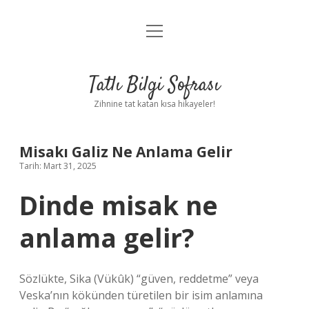
menüyü
Anasayfa
aç
Gizlilik Politikası
Tatlı Bilgi Sofrası
Yasal Uyarı
Zihnine tat katan kısa hikayeler!
Hakkımızda
Misakı Galiz Ne Anlama Gelir
Tarih: Mart 31, 2025
Dinde misak ne
anlama gelir?
Sözlükte, Sika (Vükûk) “güven, reddetme” veya
Veska’nın kökünden türetilen bir isim anlamına