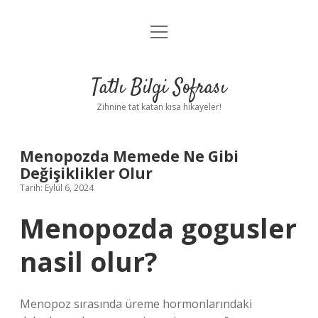
menüyü
Anasayfa
aç
Gizlilik Politikası
Tatlı Bilgi Sofrası
Yasal Uyarı
Zihnine tat katan kısa hikayeler!
Hakkımızda
Menopozda Memede Ne Gibi
Değişiklikler Olur
Tarih: Eylül 6, 2024
Menopozda gogusler
nasil olur?
Menopoz sırasında üreme hormonlarındaki