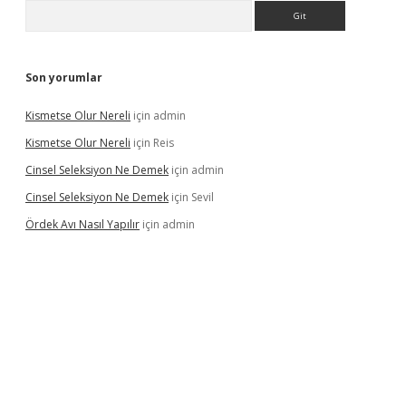
Arama
Son yorumlar
Kismetse Olur Nereli
için
admin
Kismetse Olur Nereli
için
Reis
Cinsel Seleksiyon Ne Demek
için
admin
Cinsel Seleksiyon Ne Demek
için
Sevil
Ördek Avı Nasıl Yapılır
için
admin
t giriş