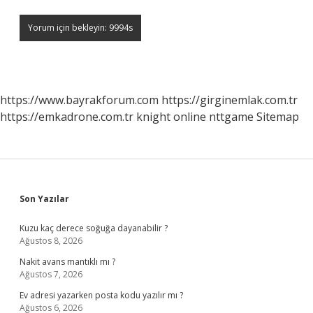
https://www.bayrakforum.com
https://girginemlak.com.tr
https://emkadrone.com.tr
knight online
nttgame
Sitemap
Sidebar
Son Yazılar
Kuzu kaç derece soğuğa dayanabilir ?
Ağustos 8, 2026
Nakit avans mantıklı mı ?
Ağustos 7, 2026
Ev adresi yazarken posta kodu yazılır mı ?
Ağustos 6, 2026