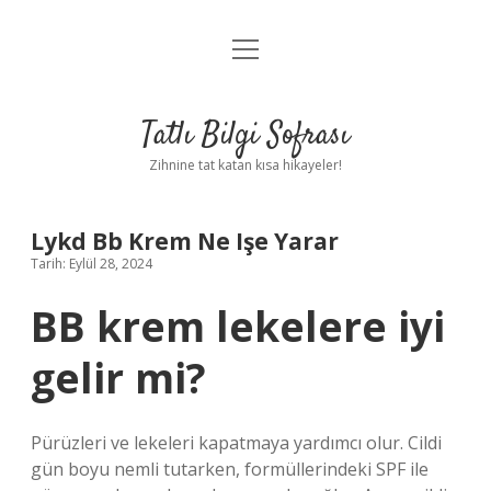
menüyü
Anasayfa
aç
Gizlilik Politikası
Tatlı Bilgi Sofrası
Yasal Uyarı
Zihnine tat katan kısa hikayeler!
Hakkımızda
Lykd Bb Krem Ne Işe Yarar
Tarih: Eylül 28, 2024
BB krem lekelere iyi
gelir mi?
Pürüzleri ve lekeleri kapatmaya yardımcı olur. Cildi
gün boyu nemli tutarken, formüllerindeki SPF ile