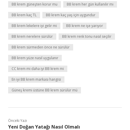
BB krem güneşten korur mu
BB krem her gün kullanılır mı
BB krem kaç TL
BB krem kaç yaş için uygundur
BB krem lekelere iyi gelir mi
BB krem ne işe yarıyor
BB krem nerelere sürülür
BB krem renk tonu nasıl seçilir
BB krem sürmeden önce ne sürülür
BB krem yüze nasıl uygulanır
CC krem mi daha iyi BB krem mi
En iyi BB krem markası hangisi
Güneş kremi üstüne BB krem sürülür mü
Önceki Yazı
Yeni Doğan Yatağı Nasıl Olmalı