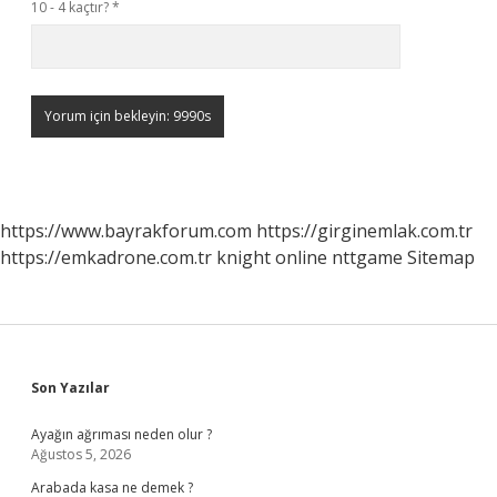
10 - 4 kaçtır?
*
https://www.bayrakforum.com
https://girginemlak.com.tr
https://emkadrone.com.tr
knight online
nttgame
Sitemap
Sidebar
Son Yazılar
Ayağın ağrıması neden olur ?
Ağustos 5, 2026
Arabada kasa ne demek ?