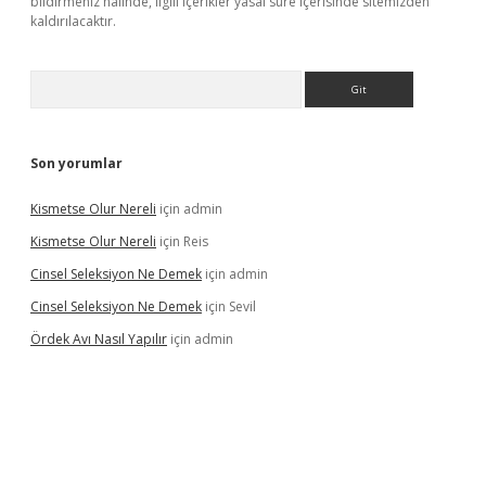
bildirmeniz halinde, ilgili içerikler yasal süre içerisinde sitemizden
kaldırılacaktır.
Arama
Son yorumlar
Kismetse Olur Nereli
için
admin
Kismetse Olur Nereli
için
Reis
Cinsel Seleksiyon Ne Demek
için
admin
Cinsel Seleksiyon Ne Demek
için
Sevil
Ördek Avı Nasıl Yapılır
için
admin