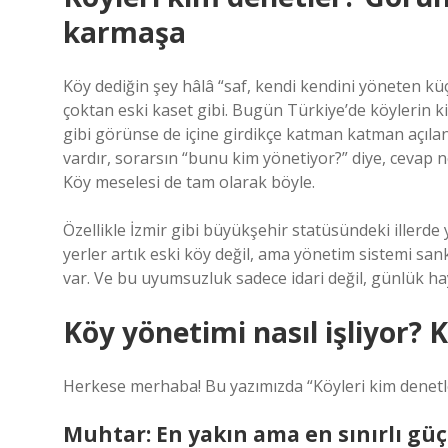
karmaşa
Köy dediğin şey hâlâ “saf, kendi kendini yöneten küç
çoktan eski kaset gibi. Bugün Türkiye’de köylerin k
gibi görünse de içine girdikçe katman katman açılan
vardır, sorarsın “bunu kim yönetiyor?” diye, cevap n
Köy meselesi de tam olarak böyle.
Özellikle İzmir gibi büyükşehir statüsündeki illerd
yerler artık eski köy değil, ama yönetim sistemi san
var. Ve bu uyumsuzluk sadece idari değil, günlük haya
Köy yönetimi nasıl işliyor?
Herkese merhaba! Bu yazımızda “Köyleri kim denetle
Muhtar: En yakın ama en sınırlı güç