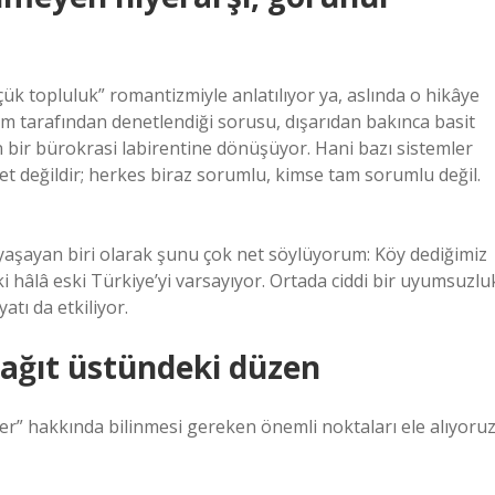
ük topluluk” romantizmiyle anlatılıyor ya, aslında o hikâye
im tarafından denetlendiği sorusu, dışarıdan bakınca basit
 bir bürokrasi labirentine dönüşüyor. Hani bazı sistemler
et değildir; herkes biraz sorumlu, kimse tam sorumlu değil.
e yaşayan biri olarak şunu çok net söylüyorum: Köy dediğimiz
ki hâlâ eski Türkiye’yi varsayıyor. Ortada ciddi bir uyumsuzlu
tı da etkiliyor.
 Kağıt üstündeki düzen
r” hakkında bilinmesi gereken önemli noktaları ele alıyoruz