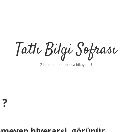
Tatlı Bilgi Sofrası
Zihnine tat katan kısa hikayeler!
 ?
nmeyen hiyerarşi, görünür