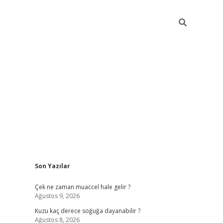
Sidebar
Son Yazılar
ilbet giriş
Çek ne zaman muaccel hale gelir ?
Ağustos 9, 2026
Kuzu kaç derece soğuğa dayanabilir ?
Ağustos 8, 2026