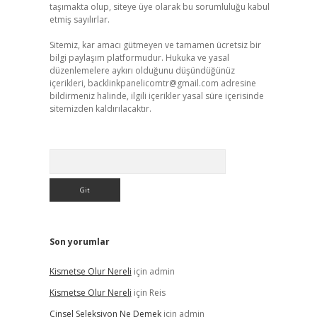
taşımakta olup, siteye üye olarak bu sorumluluğu kabul
etmiş sayılırlar.
Sitemiz, kar amacı gütmeyen ve tamamen ücretsiz bir
bilgi paylaşım platformudur. Hukuka ve yasal
düzenlemelere aykırı olduğunu düşündüğünüz
içerikleri,
backlinkpanelicomtr@gmail.com
adresine
bildirmeniz halinde, ilgili içerikler yasal süre içerisinde
sitemizden kaldırılacaktır.
Arama
Son yorumlar
Kismetse Olur Nereli
için
admin
Kismetse Olur Nereli
için
Reis
Cinsel Seleksiyon Ne Demek
için
admin