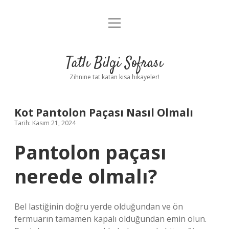
menüyü
Anasayfa
aç
Gizlilik Politikası
Tatlı Bilgi Sofrası
Yasal Uyarı
Zihnine tat katan kısa hikayeler!
Hakkımızda
Kot Pantolon Paçası Nasıl Olmalı
Tarih: Kasım 21, 2024
Pantolon paçası
nerede olmalı?
Bel lastiğinin doğru yerde olduğundan ve ön
fermuarın tamamen kapalı olduğundan emin olun.