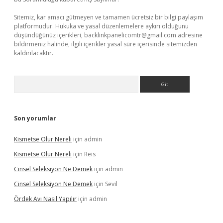
Sitemiz, kar amacı gütmeyen ve tamamen ücretsiz bir bilgi paylaşım
platformudur. Hukuka ve yasal düzenlemelere aykırı olduğunu
düşündüğünüz içerikleri,
backlinkpanelicomtr@gmail.com
adresine
bildirmeniz halinde, ilgili içerikler yasal süre içerisinde sitemizden
kaldırılacaktır.
Arama
Son yorumlar
Kismetse Olur Nereli
için
admin
Kismetse Olur Nereli
için
Reis
Cinsel Seleksiyon Ne Demek
için
admin
Cinsel Seleksiyon Ne Demek
için
Sevil
Ördek Avı Nasıl Yapılır
için
admin