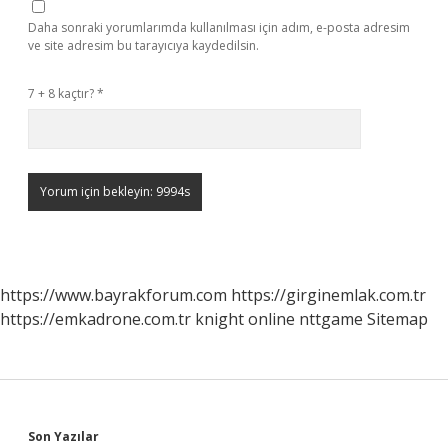
Daha sonraki yorumlarımda kullanılması için adım, e-posta adresim
ve site adresim bu tarayıcıya kaydedilsin.
7 + 8 kaçtır?
*
https://www.bayrakforum.com
https://girginemlak.com.tr
https://emkadrone.com.tr
knight online
nttgame
Sitemap
Son Yazılar