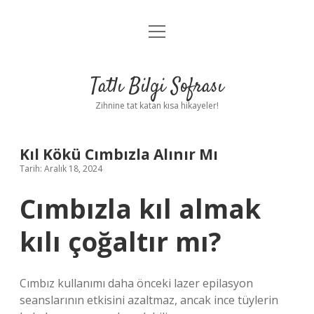
menüyü
Anasayfa
aç
Gizlilik Politikası
Tatlı Bilgi Sofrası
Yasal Uyarı
Zihnine tat katan kısa hikayeler!
Hakkımızda
Kıl Kökü Cımbızla Alınır Mı
Tarih: Aralık 18, 2024
Cımbızla kıl almak
kılı çoğaltır mı?
Cımbız kullanımı daha önceki lazer epilasyon
seanslarının etkisini azaltmaz, ancak ince tüylerin