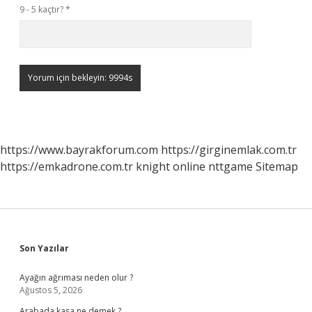
9 - 5 kaçtır?
*
https://www.bayrakforum.com
https://girginemlak.com.tr
https://emkadrone.com.tr
knight online
nttgame
Sitemap
Sidebar
Son Yazılar
Ayağın ağrıması neden olur ?
Ağustos 5, 2026
Arabada kasa ne demek ?