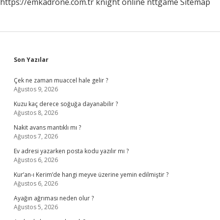
https://emkadrone.com.tr
knight online
nttgame
Sitemap
Sidebar
Son Yazılar
Çek ne zaman muaccel hale gelir ?
Ağustos 9, 2026
Kuzu kaç derece soğuğa dayanabilir ?
Ağustos 8, 2026
Nakit avans mantıklı mı ?
Ağustos 7, 2026
Ev adresi yazarken posta kodu yazılır mı ?
Ağustos 6, 2026
Kur’an-ı Kerim’de hangi meyve üzerine yemin edilmiştir ?
Ağustos 6, 2026
Ayağın ağrıması neden olur ?
Ağustos 5, 2026