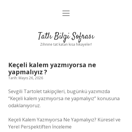
menüyü
Anasayfa
aç
Gizlilik Politikası
Tatlı Bilgi Sofrası
Yasal Uyarı
Zihnine tat katan kısa hikayeler!
Hakkımızda
Keçeli kalem yazmıyorsa ne
yapmalıyız ?
Tarih: Mayıs 26, 2026
Sevgili Tartolet takipçileri, bugünkü yazımızda
“Keçeli kalem yazmıyorsa ne yapmalıyız” konusuna
odaklanıyoruz.
Keçeli Kalem Yazmıyorsa Ne Yapmalıyız? Küresel ve
Yerel Perspektiften İnceleme