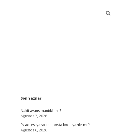
Sidebar
Son Yazılar
ilbet giriş
Nakit avans mantıklı mı ?
Ağustos 7, 2026
Ev adresi yazarken posta kodu yazılır mı ?
Ağustos 6, 2026