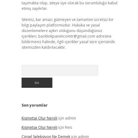
taşımakta olup, siteye üye olarak bu sorumluluğu kabul
etmiş sayılırlar.
Sitemiz, kar amacı gütmeyen ve tamamen ücretsiz bir
bilgi paylaşım platformudur. Hukuka ve yasal
düzenlemelere aykırı olduğunu düşündüğünüz
içerikleri,
backlinkpanelicomtr@gmail.com
adresine
bildirmeniz halinde, ilgili içerikler yasal süre içerisinde
sitemizden kaldırılacaktır.
Arama
Son yorumlar
Kismetse Olur Nereli
için
admin
Kismetse Olur Nereli
için
Reis
Cinsel Seleksiyon Ne Demek
için
admin