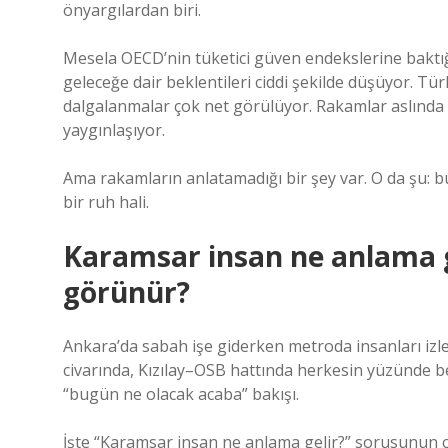
önyargılardan biri.
Mesela OECD’nin tüketici güven endekslerine baktığ
geleceğe dair beklentileri ciddi şekilde düşüyor. T
dalgalanmalar çok net görülüyor. Rakamlar aslında
yaygınlaşıyor.
Ama rakamların anlatamadığı bir şey var. O da şu: b
bir ruh hali.
Karamsar insan ne anlama g
görünür?
Ankara’da sabah işe giderken metroda insanları izlem
civarında, Kızılay–OSB hattında herkesin yüzünde ben
“bugün ne olacak acaba” bakışı.
İşte “Karamsar insan ne anlama gelir?” sorusunun 