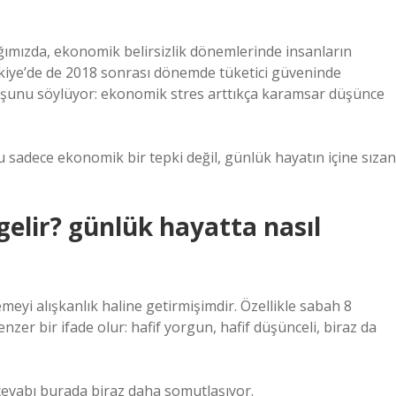
ımızda, ekonomik belirsizlik dönemlerinde insanların
ürkiye’de de 2018 sonrası dönemde tüketici güveninde
 şunu söylüyor: ekonomik stres arttıkça karamsar düşünce
u sadece ekonomik bir tepki değil, günlük hayatın içine sızan
elir? günlük hayatta nasıl
eyi alışkanlık haline getirmişimdir. Özellikle sabah 8
zer bir ifade olur: hafif yorgun, hafif düşünceli, biraz da
cevabı burada biraz daha somutlaşıyor.