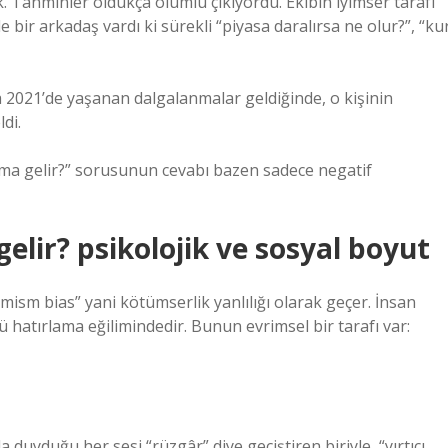
k. Tahminler oldukça olumlu çıkıyordu. Ekibin iyimser tarafı
bir arkadaş vardı ki sürekli “piyasa daralırsa ne olur?”, “ku
 2021’de yaşanan dalgalanmalar geldiğinde, o kişinin
di.
ma gelir?” sorusunun cevabı bazen sadece negatif
lir? psikolojik ve sosyal boyut
imism bias” yani kötümserlik yanlılığı olarak geçer. İnsan
lü hatırlama eğilimindedir. Bunun evrimsel bir tarafı var:
duyduğu her sesi “rüzgâr” diye geçiştiren biriyle, “yırtıcı