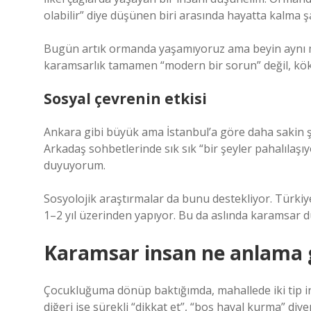
olabilir” diye düşünen biri arasında hayatta kalma şa
Bugün artık ormanda yaşamıyoruz ama beyin aynı 
karamsarlık tamamen “modern bir sorun” değil, kökl
Sosyal çevrenin etkisi
Ankara gibi büyük ama İstanbul’a göre daha sakin şeh
Arkadaş sohbetlerinde sık sık “bir şeyler pahalılaşıyo
duyuyorum.
Sosyolojik araştırmalar da bunu destekliyor. Türkiye
1–2 yıl üzerinden yapıyor. Bu da aslında karamsar 
Karamsar insan ne anlama ge
Çocukluğuma dönüp baktığımda, mahallede iki tip insa
diğeri ise sürekli “dikkat et”, “boş hayal kurma” diy