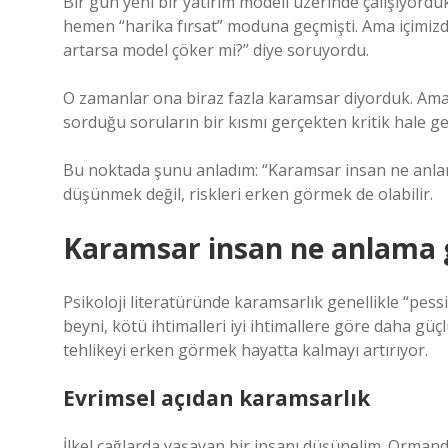
Bir gün yeni bir yatırım modeli üzerinde çalışıyordu
hemen “harika fırsat” moduna geçmişti. Ama içimizde 
artarsa model çöker mi?” diye soruyordu.
O zamanlar ona biraz fazla karamsar diyorduk. Ama
sorduğu soruların bir kısmı gerçekten kritik hale gel
Bu noktada şunu anladım: “Karamsar insan ne anla
düşünmek değil, riskleri erken görmek de olabilir.
Karamsar insan ne anlama ge
Psikoloji literatüründe karamsarlık genellikle “pess
beyni, kötü ihtimalleri iyi ihtimallere göre daha güç
tehlikeyi erken görmek hayatta kalmayı artırıyor.
Evrimsel açıdan karamsarlık
İlkel çağlarda yaşayan bir insanı düşünelim. Ormanda 