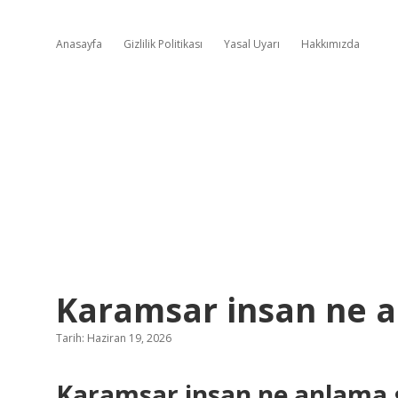
Anasayfa
Gizlilik Politikası
Yasal Uyarı
Hakkımızda
Karamsar insan ne a
Tarih: Haziran 19, 2026
Karamsar insan ne anlama g