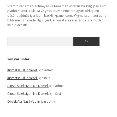
Sitemiz, kar amacı gütmeyen ve tamamen ücretsiz bir bilgi paylaşım
platformudur. Hukuka ve yasal düzenlemelere aykırı olduğunu
düşündüğünüz içerikleri,
backlinkpanelicomtr@gmail.com
adresine
bildirmeniz halinde, ilgili içerikler yasal süre içerisinde sitemizden
kaldırılacaktır.
Arama
Son yorumlar
Kismetse Olur Nereli
için
admin
Kismetse Olur Nereli
için
Reis
Cinsel Seleksiyon Ne Demek
için
admin
Cinsel Seleksiyon Ne Demek
için
Sevil
Ördek Avı Nasıl Yapılır
için
admin