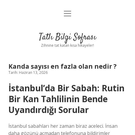
menüyü
Anasayfa
aç
Gizlilik Politikası
Tatlı Bilgi Sofrası
Yasal Uyarı
Zihnine tat katan kısa hikayeler!
Hakkımızda
Kanda sayısı en fazla olan nedir ?
Tarih: Haziran 13, 2026
İstanbul’da Bir Sabah: Rutin
Bir Kan Tahlilinin Bende
Uyandırdığı Sorular
İstanbul sabahları her zaman biraz aceleci. İnsan
daha gözünü açmadan telefonuna bildirimler