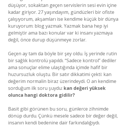
düşüyor, sokaktan geçen servislerin sesi evin içine
kadar giriyor. 27 yaşındayım, gündüzleri bir ofiste
çalışıyorum, akşamları ise kendime küçük bir dünya
kuruyorum: blog yazmak. Yazmak bana hep iyi
gelmiştir ama bazı konular var ki insanı yazmaya
değil, önce durup düşünmeye zorlar.
Geçen ay tam da böyle bir şey oldu. İş yerinde rutin
bir sağlık kontrolü yapıldı. “Sadece kontrol” dediler
ama sonuçlar elime ulaştığında içimde hafif bir
huzursuzluk oluştu. Bir satır dikkatimi çekti: kan
değerim normalin biraz üzerindeydi. O an kendime
sorduğum ilk soru şuydu:
kan değeri yüksek
olunca hangi doktora gidilir?
Basit gibi görünen bu soru, günlerce zihnimde
dönüp durdu. Çünkü mesele sadece bir değer değil,
insanın kendi bedenine dair farkındalığıydı.