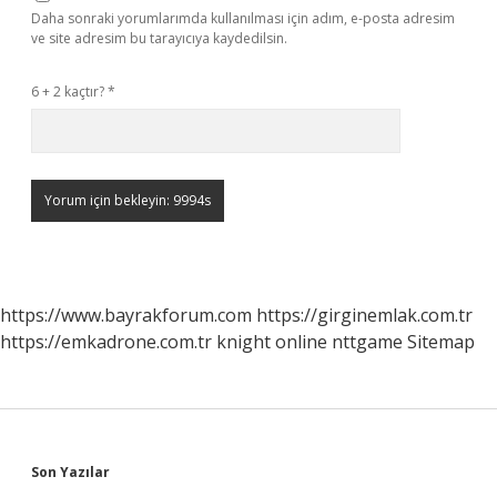
Daha sonraki yorumlarımda kullanılması için adım, e-posta adresim
ve site adresim bu tarayıcıya kaydedilsin.
6 + 2 kaçtır?
*
https://www.bayrakforum.com
https://girginemlak.com.tr
https://emkadrone.com.tr
knight online
nttgame
Sitemap
Sidebar
Son Yazılar