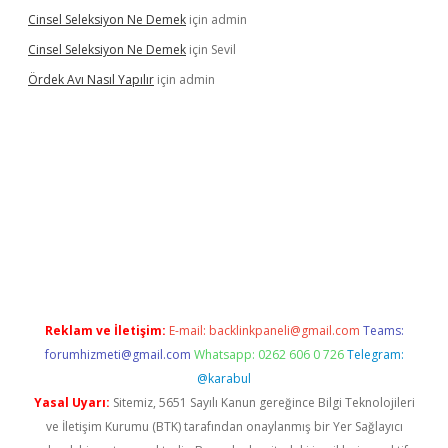
Cinsel Seleksiyon Ne Demek
için
admin
Cinsel Seleksiyon Ne Demek
için
Sevil
Ördek Avı Nasıl Yapılır
için
admin
bet giriş
Reklam ve İletişim:
E-mail:
backlinkpaneli@gmail.com
Teams:
forumhizmeti@gmail.com
Whatsapp: 0262 606 0 726
Telegram:
@karabul
Yasal Uyarı:
Sitemiz, 5651 Sayılı Kanun gereğince Bilgi Teknolojileri
ve İletişim Kurumu (BTK) tarafından onaylanmış bir Yer Sağlayıcı