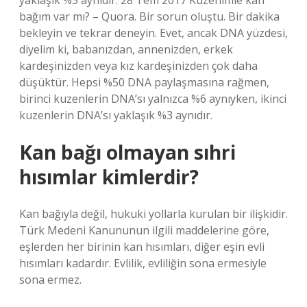
yaklaşık %3 aynıdır. 28 Tem 2017 Kuzenimle kan
bağım var mı? – Quora. Bir sorun oluştu. Bir dakika
bekleyin ve tekrar deneyin. Evet, ancak DNA yüzdesi,
diyelim ki, babanızdan, annenizden, erkek
kardeşinizden veya kız kardeşinizden çok daha
düşüktür. Hepsi %50 DNA paylaşmasına rağmen,
birinci kuzenlerin DNA’sı yalnızca %6 aynıyken, ikinci
kuzenlerin DNA’sı yaklaşık %3 aynıdır.
Kan bağı olmayan sıhri
hısımlar kimlerdir?
Kan bağıyla değil, hukuki yollarla kurulan bir ilişkidir.
Türk Medeni Kanununun ilgili maddelerine göre,
eşlerden her birinin kan hısımları, diğer eşin evli
hısımları kadardır. Evlilik, evliliğin sona ermesiyle
sona ermez.