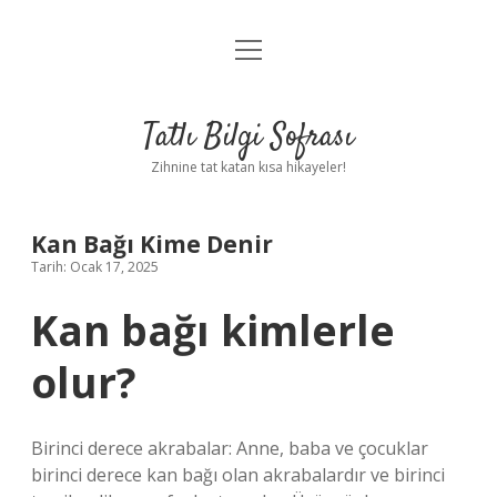
menüyü
Anasayfa
aç
Gizlilik Politikası
Tatlı Bilgi Sofrası
Yasal Uyarı
Zihnine tat katan kısa hikayeler!
Hakkımızda
Kan Bağı Kime Denir
Tarih: Ocak 17, 2025
Kan bağı kimlerle
olur?
Birinci derece akrabalar: Anne, baba ve çocuklar
birinci derece kan bağı olan akrabalardır ve birinci