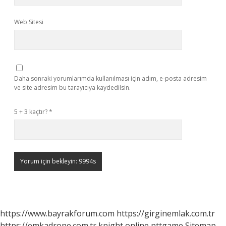
Web Sitesi
Daha sonraki yorumlarımda kullanılması için adım, e-posta adresim
ve site adresim bu tarayıcıya kaydedilsin.
5 + 3 kaçtır?
*
https://www.bayrakforum.com
https://girginemlak.com.tr
https://emkadrone.com.tr
knight online
nttgame
Sitemap