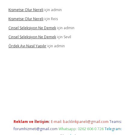
Kismetse Olur Nereli
için
admin
Kismetse Olur Nereli
için
Reis
Cinsel Seleksiyon Ne Demek
için
admin
Cinsel Seleksiyon Ne Demek
için
Sevil
Ördek Avı Nasıl Yapılır
için
admin
iriş
Reklam ve İletişim:
E-mail:
backlinkpaneli@gmail.com
Teams:
forumhizmeti@gmail.com
Whatsapp: 0262 606 0 726
Telegram: