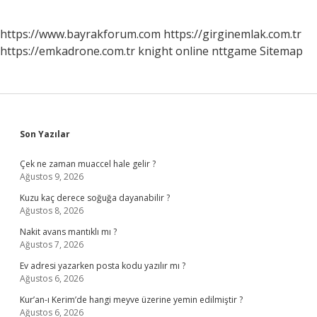
https://www.bayrakforum.com
https://girginemlak.com.tr
https://emkadrone.com.tr
knight online
nttgame
Sitemap
Sidebar
Son Yazılar
Çek ne zaman muaccel hale gelir ?
Ağustos 9, 2026
Kuzu kaç derece soğuğa dayanabilir ?
Ağustos 8, 2026
Nakit avans mantıklı mı ?
Ağustos 7, 2026
Ev adresi yazarken posta kodu yazılır mı ?
Ağustos 6, 2026
Kur’an-ı Kerim’de hangi meyve üzerine yemin edilmiştir ?
Ağustos 6, 2026