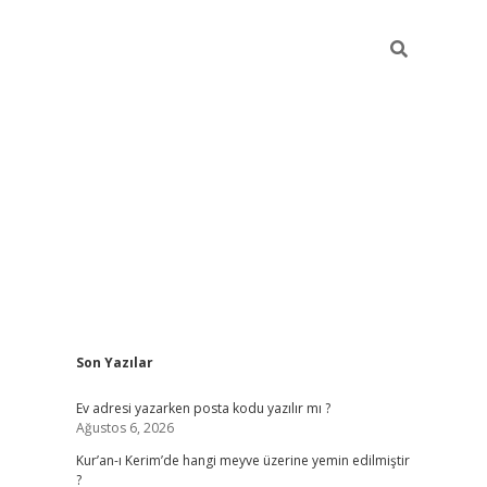
Sidebar
Son Yazılar
ilbet giriş
Ev adresi yazarken posta kodu yazılır mı ?
Ağustos 6, 2026
Kur’an-ı Kerim’de hangi meyve üzerine yemin edilmiştir
?