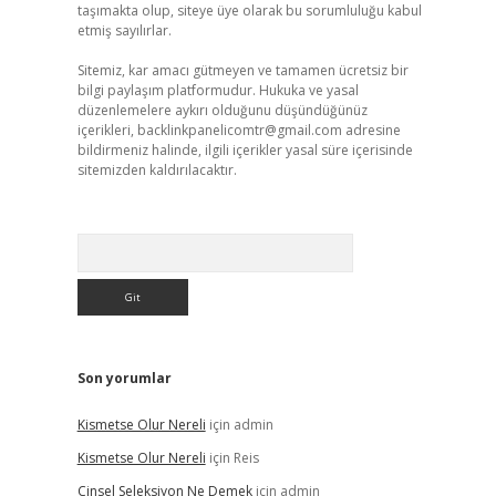
taşımakta olup, siteye üye olarak bu sorumluluğu kabul
etmiş sayılırlar.
Sitemiz, kar amacı gütmeyen ve tamamen ücretsiz bir
bilgi paylaşım platformudur. Hukuka ve yasal
düzenlemelere aykırı olduğunu düşündüğünüz
içerikleri,
backlinkpanelicomtr@gmail.com
adresine
bildirmeniz halinde, ilgili içerikler yasal süre içerisinde
sitemizden kaldırılacaktır.
Arama
Son yorumlar
Kismetse Olur Nereli
için
admin
Kismetse Olur Nereli
için
Reis
Cinsel Seleksiyon Ne Demek
için
admin