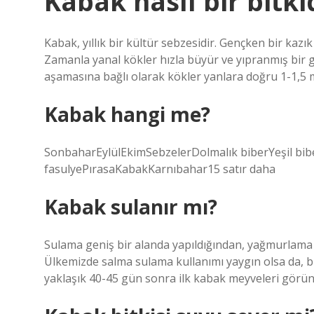
Kabak nasıl bir bitki
Kabak, yıllık bir kültür sebzesidir. Gençken bir kazı
Zamanla yanal kökler hızla büyür ve yıpranmış bir 
aşamasına bağlı olarak kökler yanlara doğru 1-1,5 
Kabak hangi me?
SonbaharEylülEkimSebzelerDolmalık biberYeşil bibe
fasulyePırasaKabakKarnıbahar15 satır daha
Kabak sulanır mı?
Sulama geniş bir alanda yapıldığından, yağmurlama
Ülkemizde salma sulama kullanımı yaygın olsa da, bu 
yaklaşık 40-45 gün sonra ilk kabak meyveleri görün