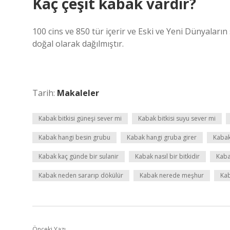
Kaç çeşit kabak vardır?
100 cins ve 850 tür içerir ve Eski ve Yeni Dünyaların
doğal olarak dağılmıştır.
Tarih:
Makaleler
Kabak bitkisi güneşi sever mi
Kabak bitkisi suyu sever mi
Kabak hangi besin grubu
Kabak hangi gruba girer
Kabak
Kabak kaç günde bir sulanir
Kabak nasıl bir bitkidir
Kabak
Kabak neden sararıp dökülür
Kabak nerede meşhur
Ka
Önceki Yazı