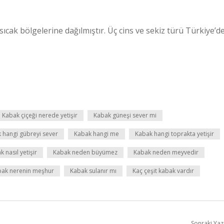
 sıcak bölgelerine dağılmıştır. Üç cins ve sekiz türü Türkiye’d
Kabak çiçeği nerede yetişir
Kabak güneşi sever mi
 hangi gübreyi sever
Kabak hangi me
Kabak hangi toprakta yetişir
 nasıl yetişir
Kabak neden büyümez
Kabak neden meyvedir
bak nerenin meşhur
Kabak sulanır mı
Kaç çeşit kabak vardır
Sonraki Yaz