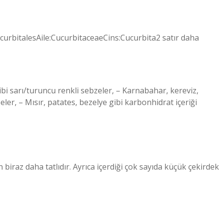
urbitalesAile:CucurbitaceaeCins:Cucurbita2 satır daha
i sarı/turuncu renkli sebzeler, – Karnabahar, kereviz,
ler, – Mısır, patates, bezelye gibi karbonhidrat içeriği
biraz daha tatlıdır. Ayrıca içerdiği çok sayıda küçük çekirdek