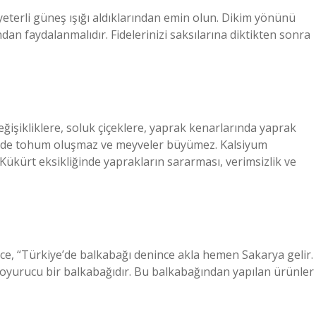
 yeterli güneş ışığı aldıklarından emin olun. Dikim yönünü
dan faydalanmalıdır. Fidelerinizi saksılarına diktikten sonra
ğişikliklere, soluk çiçeklere, yaprak kenarlarında yaprak
liğinde tohum oluşmaz ve meyveler büyümez. Kalsiyum
 Kükürt eksikliğinde yaprakların sararması, verimsizlik ve
e, “Türkiye’de balkabağı denince akla hemen Sakarya gelir.
ve doyurucu bir balkabağıdır. Bu balkabağından yapılan ürünler