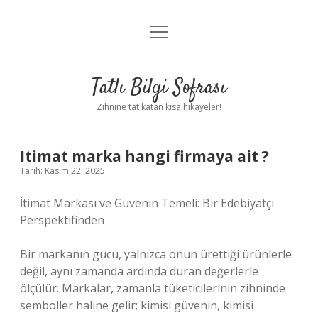
menüyü
Anasayfa
aç
Gizlilik Politikası
Tatlı Bilgi Sofrası
Yasal Uyarı
Zihnine tat katan kısa hikayeler!
Hakkımızda
Itimat marka hangi firmaya ait ?
Tarih: Kasım 22, 2025
İtimat Markası ve Güvenin Temeli: Bir Edebiyatçı
Perspektifinden
Bir markanın gücü, yalnızca onun ürettiği ürünlerle
değil, aynı zamanda ardında duran değerlerle
ölçülür. Markalar, zamanla tüketicilerinin zihninde
semboller haline gelir; kimisi güvenin, kimisi