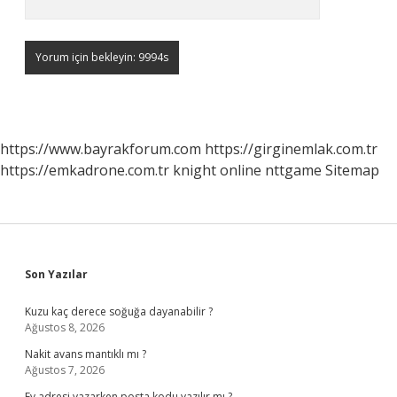
https://www.bayrakforum.com
https://girginemlak.com.tr
https://emkadrone.com.tr
knight online
nttgame
Sitemap
Sidebar
Son Yazılar
Kuzu kaç derece soğuğa dayanabilir ?
Ağustos 8, 2026
Nakit avans mantıklı mı ?
Ağustos 7, 2026
Ev adresi yazarken posta kodu yazılır mı ?