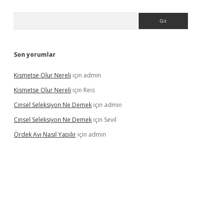
Arama
Son yorumlar
Kismetse Olur Nereli
için
admin
Kismetse Olur Nereli
için
Reis
Cinsel Seleksiyon Ne Demek
için
admin
Cinsel Seleksiyon Ne Demek
için
Sevil
Ördek Avı Nasıl Yapılır
için
admin
giriş