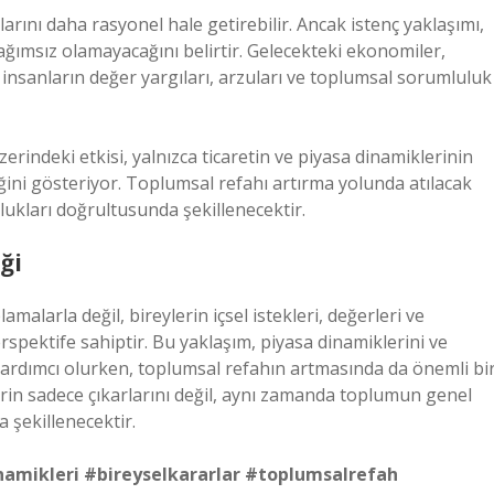
larını daha rasyonel hale getirebilir. Ancak istenç yaklaşımı,
bağımsız olamayacağını belirtir. Gelecekteki ekonomiler,
a insanların değer yargıları, arzuları ve toplumsal sorumluluk
erindeki etkisi, yalnızca ticaretin ve piyasa dinamiklerinin
ğini gösteriyor. Toplumsal refahı artırma yolunda atılacak
ulukları doğrultusunda şekillenecektir.
ği
alarla değil, bireylerin içsel istekleri, değerleri ve
spektife sahiptir. Bu yaklaşım, piyasa dinamiklerini ve
ardımcı olurken, toplumsal refahın artmasında da önemli bi
rin sadece çıkarlarını değil, aynı zamanda toplumun genel
 şekillenecektir.
namikleri
#bireyselkararlar
#toplumsalrefah