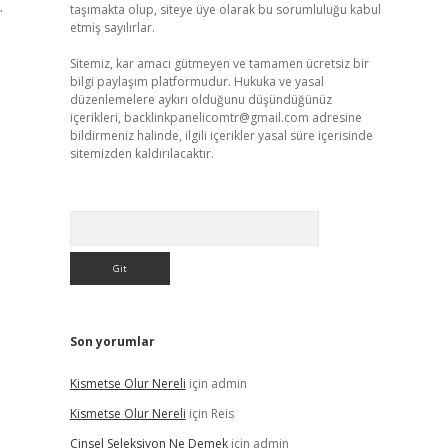
.
taşımakta olup, siteye üye olarak bu sorumluluğu kabul
etmiş sayılırlar.
Sitemiz, kar amacı gütmeyen ve tamamen ücretsiz bir
bilgi paylaşım platformudur. Hukuka ve yasal
düzenlemelere aykırı olduğunu düşündüğünüz
içerikleri,
backlinkpanelicomtr@gmail.com
adresine
bildirmeniz halinde, ilgili içerikler yasal süre içerisinde
sitemizden kaldırılacaktır.
Arama
Son yorumlar
Kismetse Olur Nereli
için
admin
Kismetse Olur Nereli
için
Reis
Cinsel Seleksiyon Ne Demek
için
admin