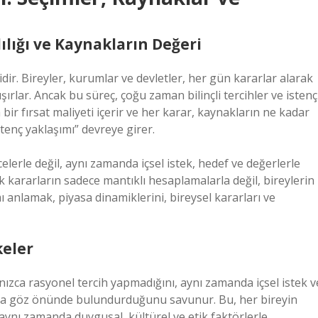
lılığı ve Kaynakların Değeri
idir. Bireyler, kurumlar ve devletler, her gün kararlar alarak
ırlar. Ancak bu süreç, çoğu zaman bilinçli tercihler ve istenç
m bir fırsat maliyeti içerir ve her karar, kaynakların ne kadar
istenç yaklaşımı” devreye girer.
elerle değil, aynı zamanda içsel istek, hedef ve değerlerle
k kararların sadece mantıklı hesaplamalarla değil, bireylerin
mı anlamak, piyasa dinamiklerini, bireysel kararları ve
keler
nızca rasyonel tercih yapmadığını, aynı zamanda içsel istek v
ı da göz önünde bulundurduğunu savunur. Bu, her bireyin
 aynı zamanda duygusal, kültürel ve etik faktörlerle