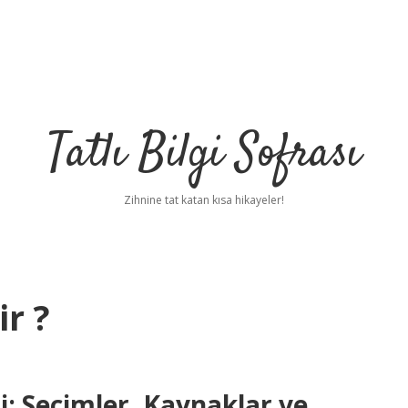
Tatlı Bilgi Sofrası
Zihnine tat katan kısa hikayeler!
r ?
: Seçimler, Kaynaklar ve