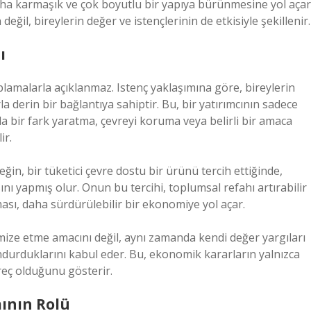
daha karmaşık ve çok boyutlu bir yapıya bürünmesine yol açar
ğil, bireylerin değer ve istençlerinin de etkisiyle şekillenir.
ı
lamalarla açıklanmaz. Istenç yaklaşımına göre, bireylerin
rla derin bir bağlantıya sahiptir. Bu, bir yatırımcının sadece
 bir fark yaratma, çevreyi koruma veya belirli bir amaca
ir.
eğin, bir tüketici çevre dostu bir ürünü tercih ettiğinde,
nı yapmış olur. Onun bu tercihi, toplumsal refahı artırabilir
sı, daha sürdürülebilir bir ekonomiye yol açar.
imize etme amacını değil, aynı zamanda kendi değer yargıları
durduklarını kabul eder. Bu, ekonomik kararların yalnızca
reç olduğunu gösterir.
ının Rolü