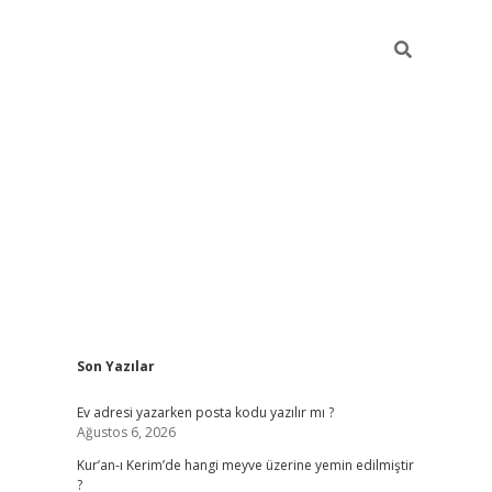
Sidebar
Son Yazılar
ilbet giriş
Ev adresi yazarken posta kodu yazılır mı ?
Ağustos 6, 2026
Kur’an-ı Kerim’de hangi meyve üzerine yemin edilmiştir
?