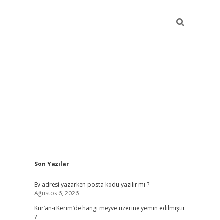
Sidebar
Son Yazılar
ilbet giriş
Ev adresi yazarken posta kodu yazılır mı ?
Ağustos 6, 2026
Kur’an-ı Kerim’de hangi meyve üzerine yemin edilmiştir
?