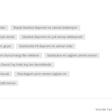
iler
Büyük İstanbul depremi ne zaman bekleniyor
niye sürdü
İstanbul depremi en çok nereyi etkileyecek
den geçer
İstanbulda 59 deprem ne zaman oldu
 olursa hangi iller etkilenir
İstanbulun en sağlam zemini neresi
Denizi Fay Hattı kaç km derinliktedir
rılacak
Oturduğum yerin zemini sağlam mı
hattı neresi
Sonraki Yaz