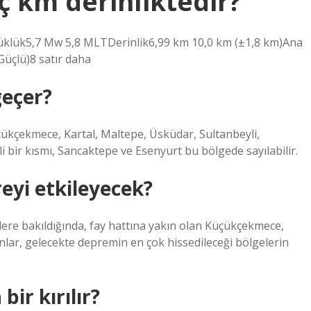
ç km derinliktedir?
üklük5,7 Mw 5,8 MLTDerinlik6,99 km 10,0 km (±1,8 km)Ana
(Güçlü)8 satır daha
geçer?
çükçekmece, Kartal, Maltepe, Üsküdar, Sultanbeyli,
 bir kısmı, Sancaktepe ve Esenyurt bu bölgede sayılabilir.
eyi etkileyecek?
ere bakıldığında, fay hattına yakın olan Küçükçekmece,
nlar, gelecekte depremin en çok hissedileceği bölgelerin
ir kırılır?