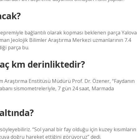
acak?
 depremiyle bağlantılı olarak kopması beklenen parça Yalova
 Alman Jeolojik Bilimler Araştırma Merkezi uzmanlarının 7.4
iği parça bu.
aç km derinliktedir?
em Araştırma Enstitüsü Müdürü Prof. Dr. Özener, “Faydanın
 tabanı sismometreleriyle, 7 gün 24 saat, Marmada
altında?
öyleyebiliriz. “Sol yanal bir fay olduğu için kuzey kısımların
ğuya doğru hareket ettiğini görüyoruz” dedi.