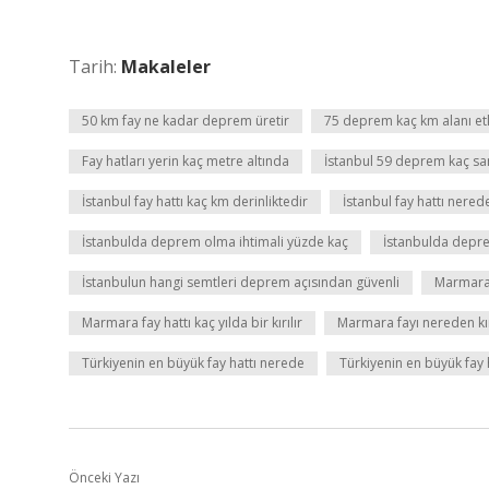
Tarih:
Makaleler
50 km fay ne kadar deprem üretir
75 deprem kaç km alanı etk
Fay hatları yerin kaç metre altında
İstanbul 59 deprem kaç sa
İstanbul fay hattı kaç km derinliktedir
İstanbul fay hattı nere
İstanbulda deprem olma ihtimali yüzde kaç
İstanbulda deprem
İstanbulun hangi semtleri deprem açısından güvenli
Marmara 
Marmara fay hattı kaç yılda bir kırılır
Marmara fayı nereden kı
Türkiyenin en büyük fay hattı nerede
Türkiyenin en büyük fay 
Önceki Yazı