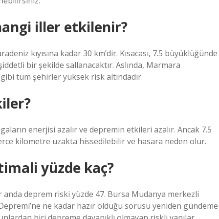
bilirsiniz.
ngi iller etkilenir?
adeniz kıyısına kadar 30 km’dir. Kısacası, 7.5 büyüklüğünde
ddetli bir şekilde sallanacaktır. Aslında, Marmara
gibi tüm şehirler yüksek risk altındadır.
iler?
arın enerjisi azalır ve depremin etkileri azalır. Ancak 7.5
e kilometre uzakta hissedilebilir ve hasara neden olur.
timali yüzde kaç?
ir anda deprem riski yüzde 47. Bursa Mudanya merkezli
Depremi’ne ne kadar hazır olduğu sorusu yeniden gündeme
unlardan biri depreme dayanıklı olmayan riskli yapılar.