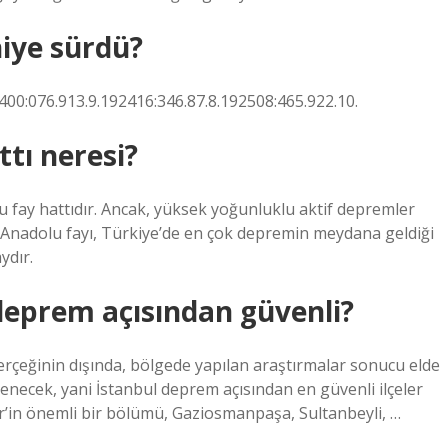
niye sürdü?
0:076.913.9.192416:346.87.8.192508:465.922.10.
ttı neresi?
u fay hattıdır. Ancak, yüksek yoğunluklu aktif depremler
Anadolu fayı, Türkiye’de en çok depremin meydana geldiği
ydır.
deprem açısından güvenli?
erçeğinin dışında, bölgede yapılan araştırmalar sonucu elde
lenecek, yani İstanbul deprem açısından en güvenli ilçeler
ler’in önemli bir bölümü, Gaziosmanpaşa, Sultanbeyli, …