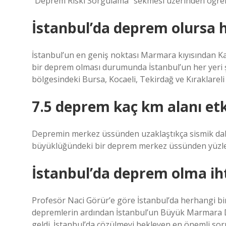
“Deprem Riski Sorgulama” sekmesi üzerinden öğrene
İstanbul’da deprem olursa ha
İstanbul’un en geniş noktası Marmara kıyısından Kar
bir deprem olması durumunda İstanbul’un her yeri şi
bölgesindeki Bursa, Kocaeli, Tekirdağ ve Kıraklareli 
7.5 deprem kaç km alanı etk
Depremin merkez üssünden uzaklaştıkça sismik dalgal
büyüklüğündeki bir deprem merkez üssünden yüzlerc
İstanbul’da deprem olma ih
Profesör Naci Görür’e göre İstanbul’da herhangi b
depremlerin ardından İstanbul’un Büyük Marmara 
geldi. İstanbul’da çözülmeyi bekleyen en önemli sor