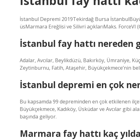
İstanbul fay hattı ka
İstanbul Depremi 2019Tekirdağ Bursa İstanbulBüy
üsMarmara Ereğlisi ve Silivri açıklarıMaks. ForceVI 
İstanbul fay hattı nereden 
Adalar, Avcılar, Beylikdüzü, Bakırköy, Ümraniye, Kü
Zeytinburnu, Fatih, Ataşehir, Büyükçekmece’nin belli
İstanbul depremi en çok ner
Bu kapsamda 99 depreminden en çok etkilenen ilçel
Büyükçekmece, Kadıköy, Üsküdar ve Avcılar gibi ala
başında geliyor.
Marmara fay hattı kaç yılda b