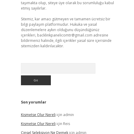
taşımakta olup, siteye üye olarak bu sorumluluğu kabul
etmiş sayılırlar.
Sitemiz, kar amacı gütmeyen ve tamamen ücretsiz bir
bilgi paylaşım platformudur. Hukuka ve yasal
düzenlemelere aykırı olduğunu düşündüğünüz
içerikleri,
backlinkpanelicomtr@gmail.com
adresine
bildirmeniz halinde, ilgili içerikler yasal süre içerisinde
sitemizden kaldırılacaktır.
Arama
Son yorumlar
Kismetse Olur Nereli
için
admin
Kismetse Olur Nereli
için
Reis
Cinsel Seleksiyon Ne Demek
için
admin