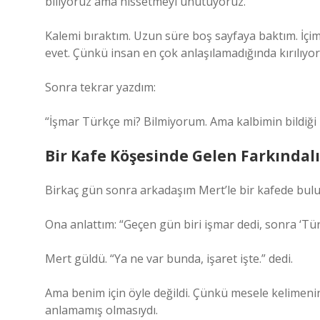
biliyoruz ama hissetmeyi unutuyoruz.”
Kalemi bıraktım. Uzun süre boş sayfaya baktım. İçimd
evet. Çünkü insan en çok anlaşılamadığında kırılıyor
Sonra tekrar yazdım:
“İşmar Türkçe mi? Bilmiyorum. Ama kalbimin bildiği b
Bir Kafe Köşesinde Gelen Farkındal
Birkaç gün sonra arkadaşım Mert’le bir kafede buluş
Ona anlattım: “Geçen gün biri işmar dedi, sonra ‘Tür
Mert güldü. “Ya ne var bunda, işaret işte.” dedi.
Ama benim için öyle değildi. Çünkü mesele kelimenin 
anlamamış olmasıydı.