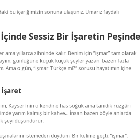
aki bu içeriğimizin sonuna ulaştınız. Umarız faydalı
İçinde Sessiz Bir İşaretin Peşind
er ama yıllarca zihninde kalır. Benim için “işmar” tam olarak
ndayım, günlüğüne küçük küçük şeyler yazan, bazen fazla
m. Ama o gün, “İşmar Türkçe mi?” sorusu hayatımın içine
 İşaret
tım, Kayseri’nin o kendine has soğuk ama tanıdık rüzgârı
elimde yarım kalmış bir kahve… İnsan bazen böyle anlarda
k şeyi düşündürür.
uşmalarını istemeden duydum. Bir kelime geçti: “işmar”.