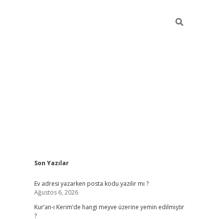
Sidebar
Son Yazılar
ilbet giriş
Ev adresi yazarken posta kodu yazılır mı ?
Ağustos 6, 2026
Kur’an-ı Kerim’de hangi meyve üzerine yemin edilmiştir
?