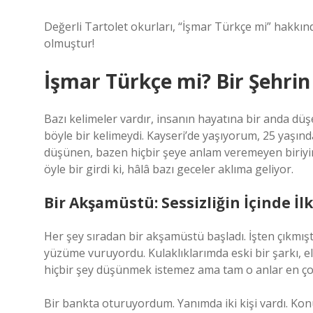
Değerli Tartolet okurları, “İşmar Türkçe mi” hakkınd
olmuştur!
İşmar Türkçe mi? Bir Şehrin 
Bazı kelimeler vardır, insanın hayatına bir anda düş
böyle bir kelimeydi. Kayseri’de yaşıyorum, 25 yaşı
düşünen, bazen hiçbir şeye anlam veremeyen biriyi
öyle bir girdi ki, hâlâ bazı geceler aklıma geliyor.
Bir Akşamüstü: Sessizliğin İçinde İlk
Her şey sıradan bir akşamüstü başladı. İşten çıkmış
yüzüme vuruyordu. Kulaklıklarımda eski bir şarkı, 
hiçbir şey düşünmek istemez ama tam o anlar en ço
Bir bankta oturuyordum. Yanımda iki kişi vardı. Kon