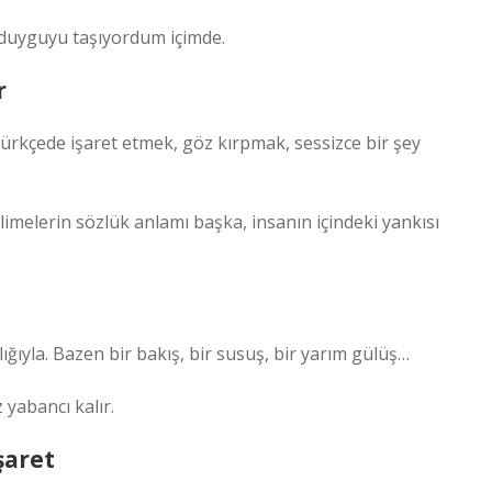
ir duyguyu taşıyordum içimde.
r
ürkçede işaret etmek, göz kırpmak, sessizce bir şey
elimelerin sözlük anlamı başka, insanın içindeki yankısı
lığıyla. Bazen bir bakış, bir susuş, bir yarım gülüş…
 yabancı kalır.
şaret