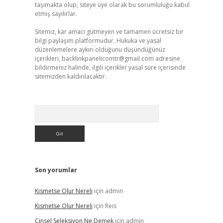
taşımakta olup, siteye üye olarak bu sorumluluğu kabul
etmiş sayılırlar.
Sitemiz, kar amacı gütmeyen ve tamamen ücretsiz bir
bilgi paylaşım platformudur. Hukuka ve yasal
düzenlemelere aykırı olduğunu düşündüğünüz
içerikleri,
backlinkpanelicomtr@gmail.com
adresine
bildirmeniz halinde, ilgili içerikler yasal süre içerisinde
sitemizden kaldırılacaktır.
Arama
Son yorumlar
Kismetse Olur Nereli
için
admin
Kismetse Olur Nereli
için
Reis
Cinsel Seleksiyon Ne Demek
için
admin